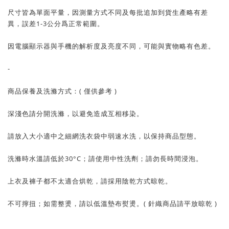
尺寸皆為單面平量，因測量方式不同及每批追加到貨生產略有差
異，誤差1-3公分爲正常範圍。
因電腦顯示器與手機的解析度及亮度不同，可能與實物略有色差。
-
商品保養及洗滌方式：( 僅供參考 )
深淺色請分開洗滌，以避免造成互相移染。
請放入大小適中之細網洗衣袋中弱速水洗，以保持商品型態。
洗滌時水溫請低於30°C；請使用中性洗劑；請勿長時間浸泡。
上衣及褲子都不太適合烘乾，請採用陰乾方式晾乾。
不可擰扭；如需整燙，請以低溫墊布熨燙。( 針織商品請平放晾乾 )