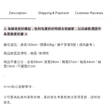
Description
Shipping & Payment
Customer Reviews
⚠ 為確保您的權益，收到包裹拆封時請全程錄影，以此錄影憑證作
為退換貨依據
⚠
麻豆資訊：身高163cm / 體重43kg / 褲子穿著S號 ( 僅供參考 )
商品材質及彈性：棉質 /有彈性
商品平量公分：全長56cm/ 肩寬39cm / 胸寬37cm / 袖長44cm / 袖
寬10cm /下擺寬31cm
-
Aries貼心提醒事項：
小可愛為貼身內著類衣物，基於衛生考量怒無法受理退貨，請特別
留意。