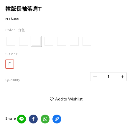
韓版長袖落肩T
NT$305
Color
: 白色
Size
: F
F
Quantity
Add to Wishlist
Share