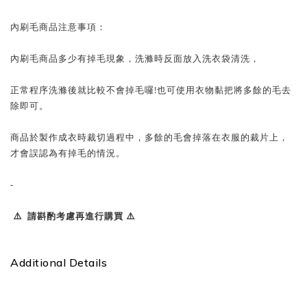
內刷毛商品注意事項：
內刷毛商品多少有掉毛現象，洗滌時反面放入洗衣袋清洗，
正常程序洗滌後就比較不會掉毛囉!也可使用衣物黏把將多餘的毛去
除即可。
商品於製作成衣時裁切過程中，多餘的毛會掉落在衣服的裁片上，
才會誤認為有掉毛的情況。
-
⚠️ 請斟酌考慮再進行購買 ⚠️
Additional Details