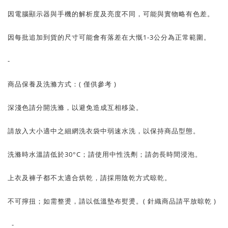
因電腦顯示器與手機的解析度及亮度不同，可能與實物略有色差。
因每批追加到貨的尺寸可能會有落差在大慨1-3公分為正常範圍。
-
商品保養及洗滌方式：( 僅供參考 )
深淺色請分開洗滌，以避免造成互相移染。
請放入大小適中之細網洗衣袋中弱速水洗，以保持商品型態。
洗滌時水溫請低於30°C；請使用中性洗劑；請勿長時間浸泡。
上衣及褲子都不太適合烘乾，請採用陰乾方式晾乾。
不可擰扭；如需整燙，請以低溫墊布熨燙。( 針織商品請平放晾乾 )
-