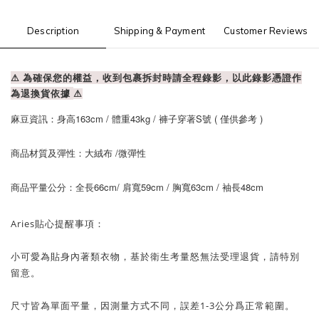
Description
Shipping & Payment
Customer Reviews
⚠ 為確保您的權益，收到包裹拆封時請全程錄影，以此錄影憑證作
為退換貨依據
⚠
麻豆資訊：身高163cm / 體重43kg / 褲子穿著S號 ( 僅供參考 )
商品材質及彈性：大絨布 /微彈性
商品平量公分：全長66cm/ 肩寬59cm / 胸寬63cm / 袖長48cm
Aries貼心提醒事項：
小可愛為貼身內著類衣物，基於衛生考量怒無法受理退貨，請特別
留意。
尺寸皆為單面平量，因測量方式不同，誤差1-3公分爲正常範圍。