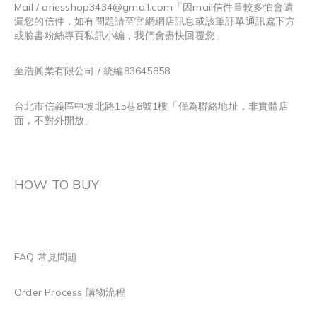
Mail / ariesshop3434@gmail.com
「因mail信件量較多怕會遺
漏您的信件，如有問題請至官網網店訊息或該筆訂單通訊處下方
或臉書粉絲專頁私訊小編，我們會盡快回覆您」
至浩興業有限公司 / 統編83645858
台北市信義區中坡北路15巷8號1樓「僅為聯絡地址，非實體店
面，不對外開放」
HOW TO BUY
FAQ 常見問題
Order Process 購物流程