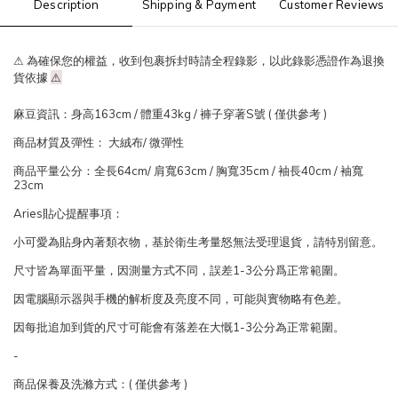
Description
Shipping & Payment
Customer Reviews
⚠ 為確保您的權益，收到包裹拆封時請全程錄影，以此錄影憑證作為退換
貨依據
⚠
麻豆資訊：身高163cm / 體重43kg / 褲子穿著S號 ( 僅供參考 )
商品材質及彈性： 大絨布/ 微彈性
商品平量公分：全長64cm/ 肩寬63cm / 胸寬35cm / 袖長40cm / 袖寬
23cm
Aries貼心提醒事項：
小可愛為貼身內著類衣物，基於衛生考量怒無法受理退貨，請特別留意。
尺寸皆為單面平量，因測量方式不同，誤差1-3公分爲正常範圍。
因電腦顯示器與手機的解析度及亮度不同，可能與實物略有色差。
因每批追加到貨的尺寸可能會有落差在大慨1-3公分為正常範圍。
-
商品保養及洗滌方式：( 僅供參考 )