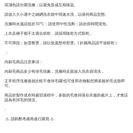
深淺色請分開洗滌，以避免造成互相移染。
請放入大小適中之細網洗衣袋中弱速水洗，以保持商品型態。
洗滌時水溫請低於30°C；請使用中性洗劑；請勿長時間浸泡。
上衣及褲子都不太適合烘乾，請採用陰乾方式晾乾。
不可擰扭；如需整燙，請以低溫墊布熨燙。( 針織商品請平放晾乾 )
-
內刷毛商品注意事項：
內刷毛商品多少有掉毛現象，洗滌時反面放入洗衣袋清洗，
正常程序洗滌後就比較不會掉毛囉!也可使用衣物黏把將多餘的毛去除即
可。
商品於製作成衣時裁切過程中，多餘的毛會掉落在衣服的裁片上，才會誤
認為有掉毛的情況。
-
⚠️ 請斟酌考慮再進行購買 ⚠️