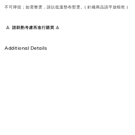
不可擰扭；如需整燙，請以低溫墊布熨燙。( 針織商品請平放晾乾 )
⚠️ 請斟酌考慮再進行購買 ⚠️
Additional Details