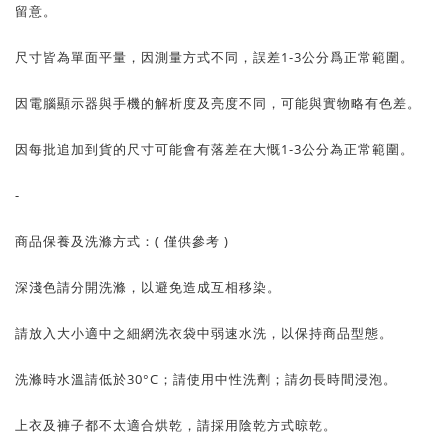
留意。
尺寸皆為單面平量，因測量方式不同，誤差1-3公分爲正常範圍。
因電腦顯示器與手機的解析度及亮度不同，可能與實物略有色差。
因每批追加到貨的尺寸可能會有落差在大慨1-3公分為正常範圍。
-
商品保養及洗滌方式：( 僅供參考 )
深淺色請分開洗滌，以避免造成互相移染。
請放入大小適中之細網洗衣袋中弱速水洗，以保持商品型態。
洗滌時水溫請低於30°C；請使用中性洗劑；請勿長時間浸泡。
上衣及褲子都不太適合烘乾，請採用陰乾方式晾乾。