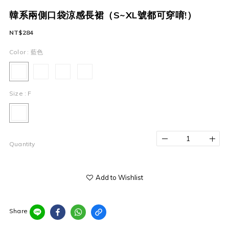
韓系兩側口袋涼感長裙（S~XL號都可穿唷!）
NT$284
Color
: 藍色
Size
: F
Quantity
Add to Wishlist
Share