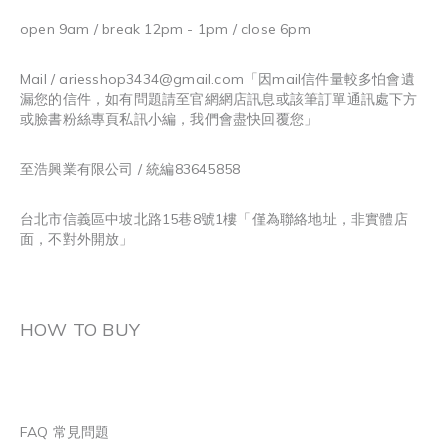
open 9am / break 12pm - 1pm / close 6pm
Mail / ariesshop3434@gmail.com
「因mail信件量較多怕會遺
漏您的信件，如有問題請至官網網店訊息或該筆訂單通訊處下方
或臉書粉絲專頁私訊小編，我們會盡快回覆您」
至浩興業有限公司 / 統編83645858
台北市信義區中坡北路15巷8號1樓「僅為聯絡地址，非實體店
面，不對外開放」
HOW TO BUY
FAQ 常見問題