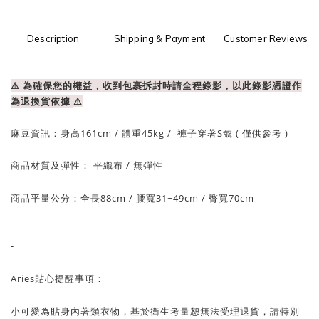
Description
Shipping & Payment
Customer Reviews
⚠ 為確保您的權益，收到包裹拆封時請全程錄影，以此錄影憑證作
為退換貨依據
⚠
麻豆資訊：
身高161cm / 體重
45
kg / 褲子穿著S號 ( 僅供參考 )
商品材質及彈性： 平織布
/ 無彈性
商品平量公分：全長88cm
/ 腰寬31~49cm / 臀
寬70cm
-
Aries貼心提醒事項：
小可愛為貼身內著類衣物，基於衛生考量
恕
無法受理退貨，請特別