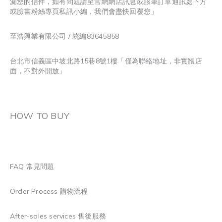
漏您的信件，如有問題請至官網網店訊息或該筆訂單通訊處下方
或臉書粉絲專頁私訊小編，我們會盡快回覆您」
至浩興業有限公司 / 統編83645858
台北市信義區中坡北路15巷8號1樓「僅為聯絡地址，非實體店
面，不對外開放」
HOW TO BUY
FAQ 常見問題
Order Process 購物流程
After-sales services 售後服務