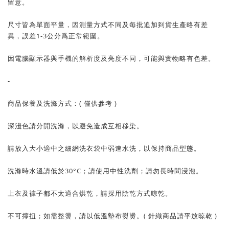
留意。
尺寸皆為單面平量，因測量方式不同及每批追加到貨生產略有差
異，誤差1-3公分爲正常範圍。
因電腦顯示器與手機的解析度及亮度不同，可能與實物略有色差。
-
商品保養及洗滌方式：( 僅供參考 )
深淺色請分開洗滌，以避免造成互相移染。
請放入大小適中之細網洗衣袋中弱速水洗，以保持商品型態。
洗滌時水溫請低於30°C；請使用中性洗劑；請勿長時間浸泡。
上衣及褲子都不太適合烘乾，請採用陰乾方式晾乾。
不可擰扭；如需整燙，請以低溫墊布熨燙。( 針織商品請平放晾乾 )