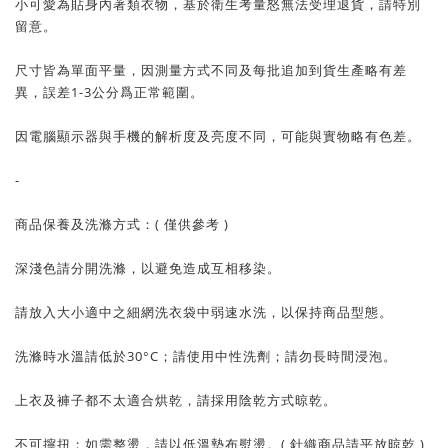
小可愛為貼身內著類衣物，基於衛生考量怒無法受理退貨，請特別
留意。
尺寸皆為單面平量，因測量方式不同及每批追加到貨生產略有差
異，誤差1-3公分爲正常範圍。
因電腦顯示器與手機的解析度及亮度不同，可能與實物略有色差。
-
商品保養及洗滌方式：( 僅供參考 )
深淺色請分開洗滌，以避免造成互相移染。
請放入大小適中之細網洗衣袋中弱速水洗，以保持商品型態。
洗滌時水溫請低於30°C；請使用中性洗劑；請勿長時間浸泡。
上衣及褲子都不太適合烘乾，請採用陰乾方式晾乾。
不可擰扭；如需整燙，請以低溫墊布熨燙。( 針織商品請平放晾乾 )