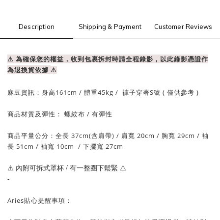
Description
Shipping & Payment
Customer Reviews
⚠ 為確保您的權益，收到包裹拆封時請全程錄影，以此錄影憑證作
為退換貨依據
⚠
麻豆資訊：
身高161cm / 體重
45
kg / 褲子穿著S號 ( 僅供參考 )
商品材質及彈性： 螺紋布
/ 有
彈性
商品平量公分：全長 37
cm(含肩帶)
/ 肩寬 20
cm
/
胸寬 29cm
/
袖
長 51cm /
袖寬 10
cm
/ 下擺
寬 27
cm
⚠️ 內附可拆式罩杯 / 有一整圈下鬆緊 ⚠️
-
Aries貼心提醒事項：