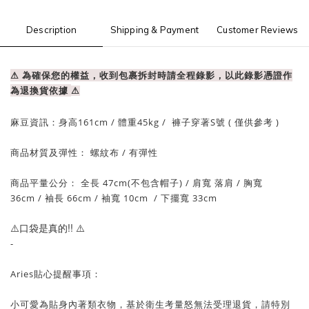
Description
Shipping & Payment
Customer Reviews
⚠ 為確保您的權益，收到包裹拆封時請全程錄影，以此錄影憑證作
為退換貨依據
⚠
麻豆資訊：
身高161cm / 體重
45
kg / 褲子穿著S號 ( 僅供參考 )
商品材質及彈性： 螺紋布
/ 有
彈性
商品平量公分： 全長 47
cm(不包含帽子)
/ 肩寬
落肩
/
胸寬
36cm
/
袖長 66cm /
袖寬 10
cm
/ 下擺
寬 33
cm
⚠️口袋是真的!!
⚠️
-
Aries貼心提醒事項：
小可愛為貼身內著類衣物，基於衛生考量怒無法受理退貨，請特別