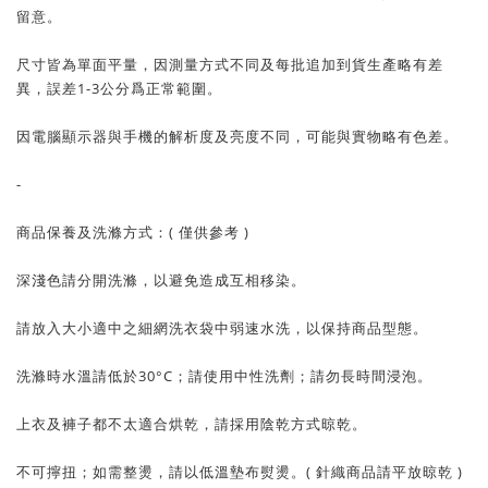
留意。
尺寸皆為單面平量，因測量方式不同及每批追加到貨生產略有差
異，誤差1-3公分爲正常範圍。
因電腦顯示器與手機的解析度及亮度不同，可能與實物略有色差。
-
商品保養及洗滌方式：( 僅供參考 )
深淺色請分開洗滌，以避免造成互相移染。
請放入大小適中之細網洗衣袋中弱速水洗，以保持商品型態。
洗滌時水溫請低於30°C；請使用中性洗劑；請勿長時間浸泡。
上衣及褲子都不太適合烘乾，請採用陰乾方式晾乾。
不可擰扭；如需整燙，請以低溫墊布熨燙。( 針織商品請平放晾乾 )