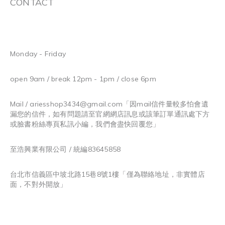
CONTACT
Monday - Friday
open 9am / break 12pm - 1pm / close 6pm
Mail / ariesshop3434@gmail.com
「因mail信件量較多怕會遺
漏您的信件，如有問題請至官網網店訊息或該筆訂單通訊處下方
或臉書粉絲專頁私訊小編，我們會盡快回覆您」
至浩興業有限公司 / 統編83645858
台北市信義區中坡北路15巷8號1樓「僅為聯絡地址，非實體店
面，不對外開放」