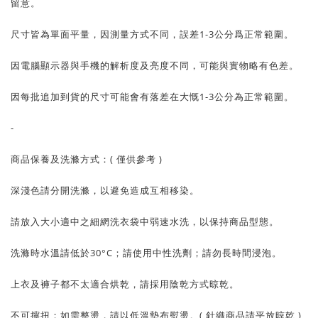
留意。
尺寸皆為單面平量，因測量方式不同，誤差1-3公分爲正常範圍。
因電腦顯示器與手機的解析度及亮度不同，可能與實物略有色差。
因每批追加到貨的尺寸可能會有落差在大慨1-3公分為正常範圍。
-
商品保養及洗滌方式：( 僅供參考 )
深淺色請分開洗滌，以避免造成互相移染。
請放入大小適中之細網洗衣袋中弱速水洗，以保持商品型態。
洗滌時水溫請低於30°C；請使用中性洗劑；請勿長時間浸泡。
上衣及褲子都不太適合烘乾，請採用陰乾方式晾乾。
不可擰扭；如需整燙，請以低溫墊布熨燙。( 針織商品請平放晾乾 )