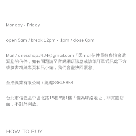
Monday - Friday
open 9am / break 12pm - 1pm / close 6pm
Mail / ariesshop3434@gmail.com
「因mail信件量較多怕會遺
漏您的信件，如有問題請至官網網店訊息或該筆訂單通訊處下方
或臉書粉絲專頁私訊小編，我們會盡快回覆您」
至浩興業有限公司 / 統編83645858
台北市信義區中坡北路15巷8號1樓「僅為聯絡地址，非實體店
面，不對外開放」
HOW TO BUY