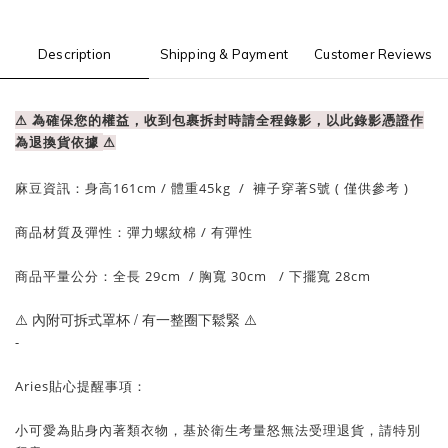
Description
Shipping & Payment
Customer Reviews
⚠ 為確保您的權益，收到包裹拆封時請全程錄影，以此錄影憑證作
為退換貨依據
⚠
麻豆資訊：
身高161cm / 體重
45
kg
/
褲子穿著S號
( 僅供參考 )
商品材質及彈性：彈力螺紋棉
/ 有
彈性
商品平量公分：
全長 29cm
/
胸寬 30cm
/ 下擺
寬 28
cm
⚠️ 內附可拆式罩杯 / 有一整圈下鬆緊
⚠️
-
Aries貼心提醒事項：
小可愛為貼身內著類衣物，基於衛生考量怒無法受理退貨，請特別