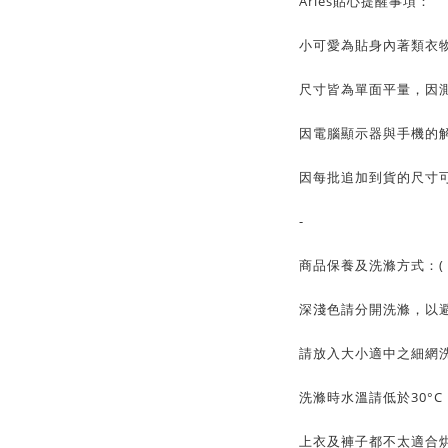
Aries貼心提醒事項：
小可愛為貼身內著類衣
尺寸皆為單面平量，因測
因電腦顯示器與手機的
因每批追加到貨的尺寸可
-
商品保養及洗滌方式：( 
深淺色請分開洗滌，以
請放入大小適中之細網
洗滌時水溫請低於30°
上衣及褲子都不太適合