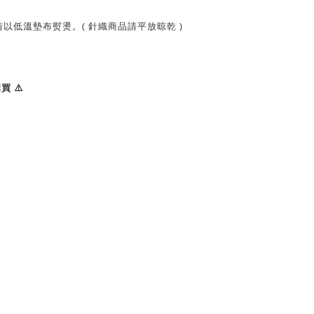
以低溫墊布熨燙。( 針織商品請平放晾乾 )
 ⚠️