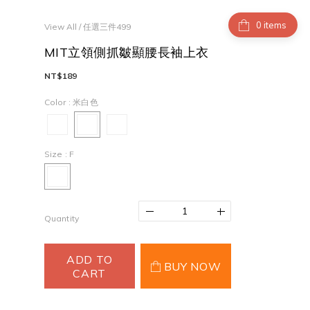
items
View All
/
任選三件499
MIT立領側抓皺顯腰長袖上衣
NT$189
Color
: 米白色
Size
: F
Quantity
ADD TO
BUY NOW
CART