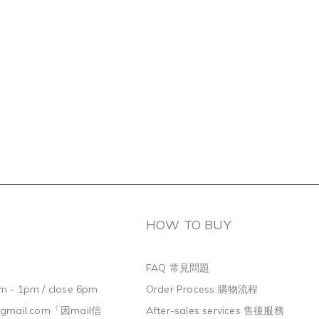
HOW TO BUY
FAQ 常見問題
m - 1pm / close 6pm
Order Process 購物流程
@gmail.com
「因mail信
After-sales services 售後服務