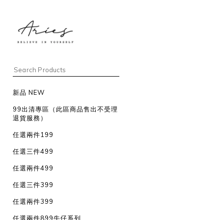
新品 NEW
99出清專區（此區商品售出不受理
退貨服務）
任選兩件199
任選三件499
任選兩件499
任選三件399
任選兩件399
任選兩件899牛仔系列