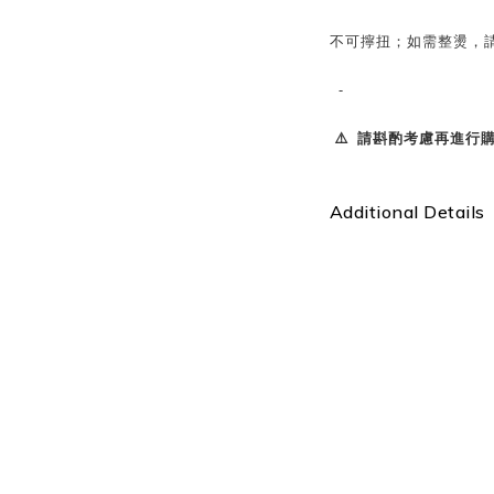
不可擰扭；如需整燙，請
-
⚠️ 請斟酌考慮再進行購買
Additional Details