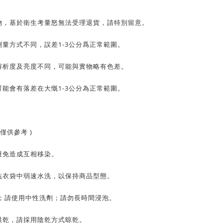
物，基於衛生考量怒無法受理退貨，請特別留意。
量方式不同，誤差1-3公分爲正常範圍。
解析度及亮度不同，可能與實物略有色差。
能會有落差在大慨1-3公分為正常範圍。
僅供參考 )
避免造成互相移染。
洗衣袋中弱速水洗，以保持商品型態。
C；請使用中性洗劑；請勿長時間浸泡。
烘乾，請採用陰乾方式晾乾。