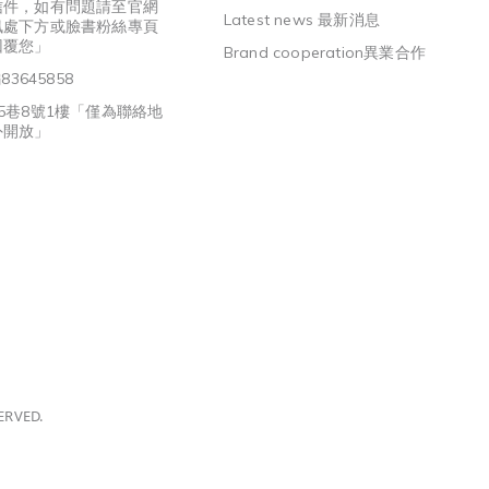
信件，如有問題請至官網
Latest news 最新消息
訊處下方或臉書粉絲專頁
回覆您」
Brand cooperation異業合作
3645858
5巷8號1樓「僅為聯絡地
外開放」
ERVED.