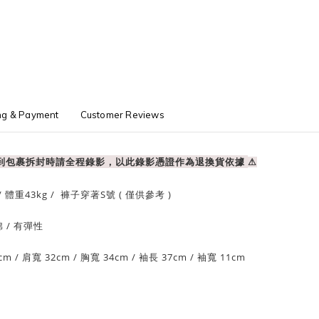
ng & Payment
Customer Reviews
收到包裹拆封時請全程錄影，以此錄影憑證作為退換貨依據
⚠
/ 體重
43
kg / 褲子穿著S號 ( 僅供參考 )
棉
/ 有彈性
cm
/ 肩寬 32
cm
/
胸寬 34cm
/
袖長 37cm /
袖寬 11cm