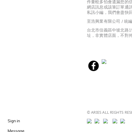
件量較多怕會遺漏您的
網店訊息或該筆訂單通
私訊小編，我們會盡快
至浩興業有限公司 / 統編8
台北市信義區中坡北路1
址，非實體店面，不對
© ARIES ALL RIGHTS RES
Sign in
Message