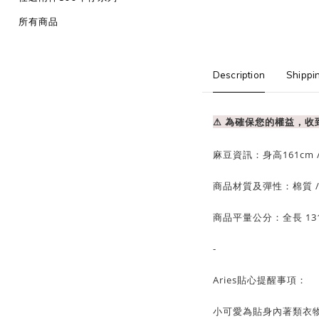
所有商品
Description
Shippi
⚠ 為確保您的權益，
麻豆資訊：
身高161cm 
商品材質及彈性：棉質
商品平量公分：全長 13
-
Aries貼心提醒事項：
小可愛為貼身內著類衣