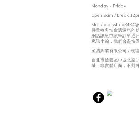
Monday - Friday
open 9am / break 12p
Mail / ariesshop3434
件量較多怕會遺漏您的
網店訊息或該筆訂單通
私訊小編，我們會盡快
至浩興業有限公司 / 統編8
台北市信義區中坡北路1
址，非實體店面，不對