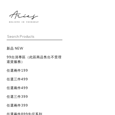
新品 NEW
99出清專區（此區商品售出不受理
退貨服務）
任選兩件199
任選三件499
任選兩件499
任選三件399
任選兩件399
任選兩件899牛仔系列