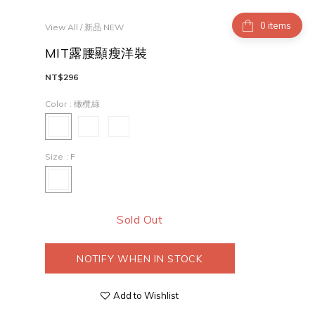
items
View All
/
新品 NEW
MIT露腰顯瘦洋裝
NT$296
Color
: 橄欖綠
Size
: F
Sold Out
NOTIFY WHEN IN STOCK
Add to Wishlist