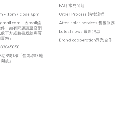
FAQ 常見問題
m - 1pm / close 6pm
Order Process 購物流程
@gmail.com
「因mail信
After-sales services 售後服務
信件，如有問題請至官網
Latest news 最新消息
訊處下方或臉書粉絲專頁
回覆您」
Brand cooperation異業合作
3645858
5巷8號1樓「僅為聯絡地
外開放」