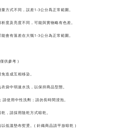
量方式不同，誤差1-3公分爲正常範圍。
解析度及亮度不同，可能與實物略有色差。
能會有落差在大慨1-3公分為正常範圍。
僅供參考 )
避免造成互相移染。
洗衣袋中弱速水洗，以保持商品型態。
C；請使用中性洗劑；請勿長時間浸泡。
烘乾，請採用陰乾方式晾乾。
以低溫墊布熨燙。( 針織商品請平放晾乾 )