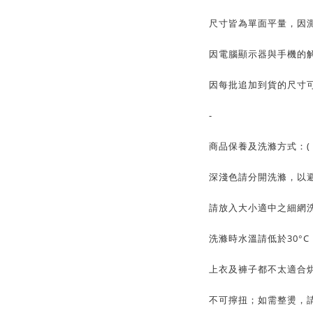
尺寸皆為單面平量，因測
因電腦顯示器與手機的
因每批追加到貨的尺寸可
-
商品保養及洗滌方式：( 
深淺色請分開洗滌，以
請放入大小適中之細網
洗滌時水溫請低於30°
上衣及褲子都不太適合
不可擰扭；如需整燙，請