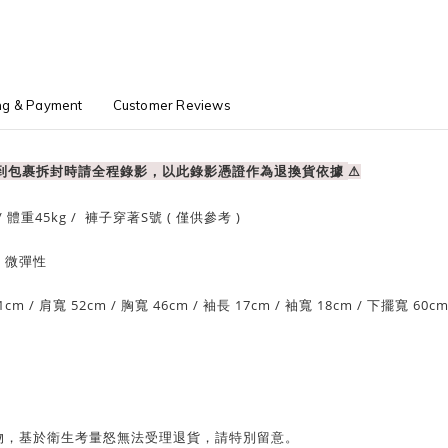
ng & Payment
Customer Reviews
收到包裹拆封時請全程錄影，以此錄影憑證作為退換貨依據
⚠
/ 體重
45
kg / 褲子穿著S號 ( 僅供參考 )
/ 微彈性
1
cm
/ 肩
寬 52cm
/
胸寬 46cm
/
袖長 17cm /
袖寬 18cm
/
下擺寬 60c
物，基於衛生考量怒無法受理退貨，請特別留意。