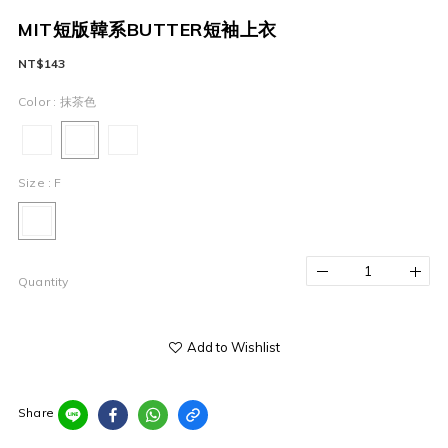
MIT短版韓系BUTTER短袖上衣
NT$143
Color
: 抹茶色
Size
: F
Quantity
Add to Wishlist
Share