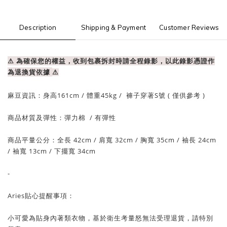
Description
Shipping & Payment
Customer Reviews
⚠ 為確保您的權益，收到包裹拆封時請全程錄影，以此錄影憑證作
為退換貨依據
⚠
麻豆資訊：
身高161cm / 體重
45
kg / 褲子穿著S號 ( 僅供參考 )
商品材質及彈性：彈力棉
/ 有
彈性
商品平量公分：全長 42
cm
/ 肩寬 32
cm
/
胸寬 35cm
/
袖長 24cm
/
袖寬 13
cm
/
下擺寬 34
cm
-
Aries貼心提醒事項：
小可愛為貼身內著類衣物，基於衛生考量怒無法受理退貨，請特別