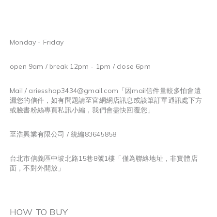
Monday - Friday
open 9am / break 12pm - 1pm / close 6pm
Mail / ariesshop3434@gmail.com
「因mail信件量較多怕會遺
漏您的信件，如有問題請至官網網店訊息或該筆訂單通訊處下方
或臉書粉絲專頁私訊小編，我們會盡快回覆您」
至浩興業有限公司 / 統編83645858
台北市信義區中坡北路15巷8號1樓「僅為聯絡地址，非實體店
面，不對外開放」
HOW TO BUY