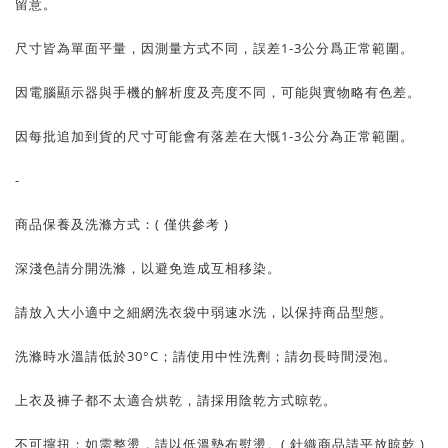
留意。
尺寸皆為單面平量，因測量方式不同，誤差1-3公分爲正常範圍。
因電腦顯示器與手機的解析度及亮度不同，可能與實物略有色差。
因每批追加到貨的尺寸可能會有落差在大慨1-3公分為正常範圍。
-
商品保養及洗滌方式：( 僅供參考 )
深淺色請分開洗滌，以避免造成互相移染。
請放入大小適中之細網洗衣袋中弱速水洗，以保持商品型態。
洗滌時水溫請低於30°C；請使用中性洗劑；請勿長時間浸泡。
上衣及褲子都不太適合烘乾，請採用陰乾方式晾乾。
不可擰扭；如需整燙，請以低溫墊布熨燙。( 針織商品請平放晾乾 )