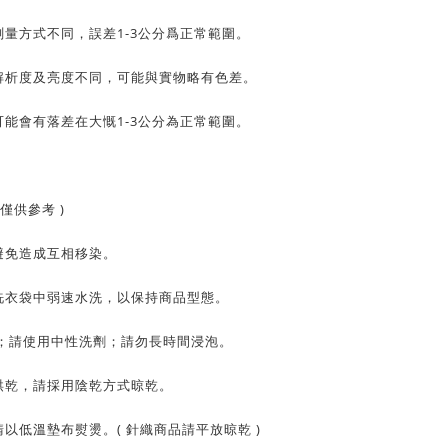
量方式不同，誤差1-3公分爲正常範圍。
解析度及亮度不同，可能與實物略有色差。
能會有落差在大慨1-3公分為正常範圍。
僅供參考 )
避免造成互相移染。
洗衣袋中弱速水洗，以保持商品型態。
C；請使用中性洗劑；請勿長時間浸泡。
烘乾，請採用陰乾方式晾乾。
以低溫墊布熨燙。( 針織商品請平放晾乾 )