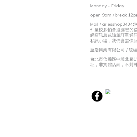
Monday - Friday
open 9am / break 12p
Mail / ariesshop3434
件量較多怕會遺漏您的
網店訊息或該筆訂單通
私訊小編，我們會盡快
至浩興業有限公司 / 統編8
台北市信義區中坡北路1
址，非實體店面，不對