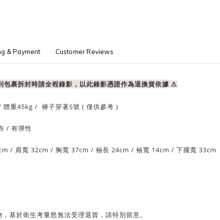
ng & Payment
Customer Reviews
收到包裹拆封時請全程錄影，以此錄影憑證作為退換貨依據
⚠
/ 體重
45
kg / 褲子穿著S號 ( 僅供參考 )
布
/ 有
彈性
cm
/ 肩寬 32
cm
/
胸寬 37cm
/
袖長 24cm /
袖寬 14
cm
/
下擺寬 33
cm
物，基於衛生考量怒無法受理退貨，請特別留意。