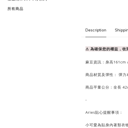
所有商品
Description
Shippi
⚠ 為確保您的權益，
麻豆資訊：
身高161cm 
商品材質及彈性： 彈力
商品平量公分：全長 42
-
Aries貼心提醒事項：
小可愛為貼身內著類衣