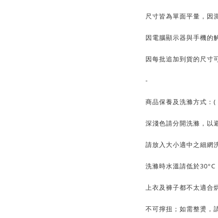
尺寸皆為單面平量，因測
因電腦顯示器與手機的
因每批追加到貨的尺寸可
-
商品保養及洗滌方式：( 
深淺色請分開洗滌，以
請放入大小適中之細網
洗滌時水溫請低於30°
上衣及褲子都不太適合
不可擰扭；如需整燙，請