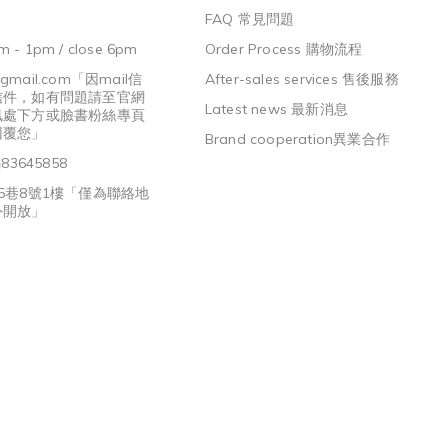
FAQ 常見問題
m - 1pm / close 6pm
Order Process 購物流程
@gmail.com
「因mail信
After-sales services 售後服務
信件，如有問題請至官網
Latest news 最新消息
訊處下方或臉書粉絲專頁
回覆您」
Brand cooperation異業合作
3645858
5巷8號1樓「僅為聯絡地
外開放」