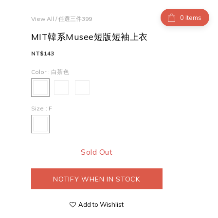
items
View All
/
任選三件399
MIT韓系Musee短版短袖上衣
NT$143
Color
: 白茶色
Size
: F
Sold Out
NOTIFY WHEN IN STOCK
Add to Wishlist