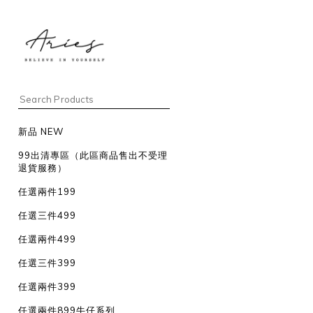
新品 NEW
99出清專區（此區商品售出不受理
退貨服務）
任選兩件199
任選三件499
任選兩件499
任選三件399
任選兩件399
任選兩件899牛仔系列