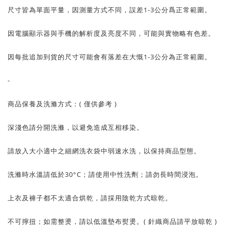
尺寸皆為單面平量，因測量方式不同，誤差1-3公分爲正常範圍。
因電腦顯示器與手機的解析度及亮度不同，可能與實物略有色差。
因每批追加到貨的尺寸可能會有落差在大慨1-3公分為正常範圍。
-
商品保養及洗滌方式：( 僅供參考 )
深淺色請分開洗滌，以避免造成互相移染。
請放入大小適中之細網洗衣袋中弱速水洗，以保持商品型態。
洗滌時水溫請低於30°C；請使用中性洗劑；請勿長時間浸泡。
上衣及褲子都不太適合烘乾，請採用陰乾方式晾乾。
不可擰扭；如需整燙，請以低溫墊布熨燙。( 針織商品請平放晾乾 )