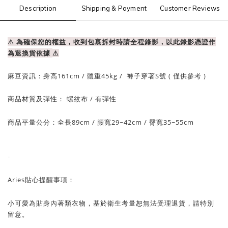
Description
Shipping & Payment
Customer Reviews
⚠ 為確保您的權益，收到包裹拆封時請全程錄影，以此錄影憑證作
為退換貨依據
⚠
麻豆資訊：
身高161cm / 體重
45
kg / 褲子穿著S號 ( 僅供參考 )
商品材質及彈性： 螺紋布
/ 有彈性
商品平量公分：全長89cm
/ 腰寬29~42cm / 臀
寬35~55cm
-
Aries貼心提醒事項：
小可愛為貼身內著類衣物，基於衛生考量
恕
無法受理退貨，請特別
留意。