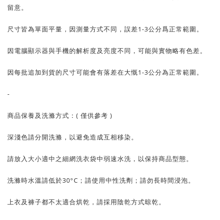
留意。
尺寸皆為單面平量，因測量方式不同，誤差1-3公分爲正常範圍。
因電腦顯示器與手機的解析度及亮度不同，可能與實物略有色差。
因每批追加到貨的尺寸可能會有落差在大慨1-3公分為正常範圍。
-
商品保養及洗滌方式：( 僅供參考 )
深淺色請分開洗滌，以避免造成互相移染。
請放入大小適中之細網洗衣袋中弱速水洗，以保持商品型態。
洗滌時水溫請低於30°C；請使用中性洗劑；請勿長時間浸泡。
上衣及褲子都不太適合烘乾，請採用陰乾方式晾乾。