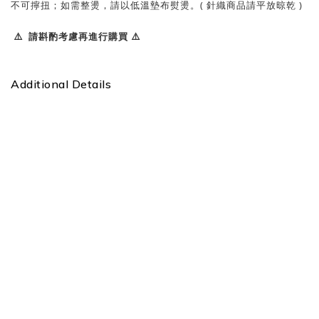
不可擰扭；如需整燙，請以低溫墊布熨燙。( 針織商品請平放晾乾 )
⚠️ 請斟酌考慮再進行購買 ⚠️
Additional Details