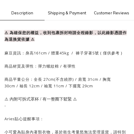
Description
Shipping & Payment
Customer Reviews
⚠ 為確保您的權益，收到包裹拆封時請全程錄影，以此錄影憑證作
為退換貨依據
⚠
麻豆資訊：
身高161cm / 體重
45
kg
/
褲子穿著S號
( 僅供參考 )
商品材質及彈性：彈力螺紋棉
/ 有
彈性
商品平量公分：
全長 27cm(不含繞脖)
/ 肩寬 31cm /
胸寬
30cm
/
袖長 12cm
/
袖寬 11cm
/ 下擺
寬 29
cm
⚠️ 內附可拆式罩杯 / 有一整圈下鬆緊
⚠️
-
Aries貼心提醒事項：
小可愛為貼身內著類衣物，基於衛生考量怒無法受理退貨，請特別