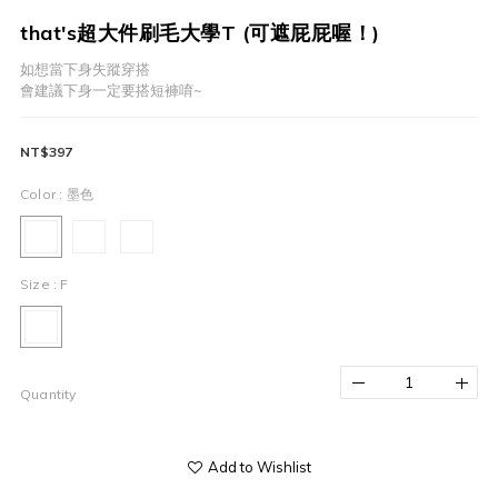
that's超大件刷毛大學T (可遮屁屁喔！)
如想當下身失蹤穿搭
會建議下身一定要搭短褲唷~
NT$397
Color
: 墨色
Size
: F
Quantity
Add to Wishlist