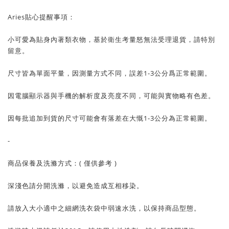
Aries貼心提醒事項：
小可愛為貼身內著類衣物，基於衛生考量怒無法受理退貨，請特別
留意。
尺寸皆為單面平量，因測量方式不同，誤差1-3公分爲正常範圍。
因電腦顯示器與手機的解析度及亮度不同，可能與實物略有色差。
因每批追加到貨的尺寸可能會有落差在大慨1-3公分為正常範圍。
-
商品保養及洗滌方式：( 僅供參考 )
深淺色請分開洗滌，以避免造成互相移染。
請放入大小適中之細網洗衣袋中弱速水洗，以保持商品型態。