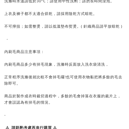
洗滌時水溫請低於30°C；請使用中性洗劑；請勿長時間浸泡。
上衣及褲子都不太適合烘乾，請採用陰乾方式晾乾。
不可擰扭；如需整燙，請以低溫墊布熨燙。( 針織商品請平放晾乾 )
-
內刷毛商品注意事項：
內刷毛商品多少有掉毛現象，洗滌時反面放入洗衣袋清洗，
正常程序洗滌後就比較不會掉毛囉!也可使用衣物黏把將多餘的毛去
除即可。
商品於製作成衣時裁切過程中，多餘的毛會掉落在衣服的裁片上，
才會誤認為有掉毛的情況。
-
⚠️ 請斟酌考慮再進行購買 ⚠️