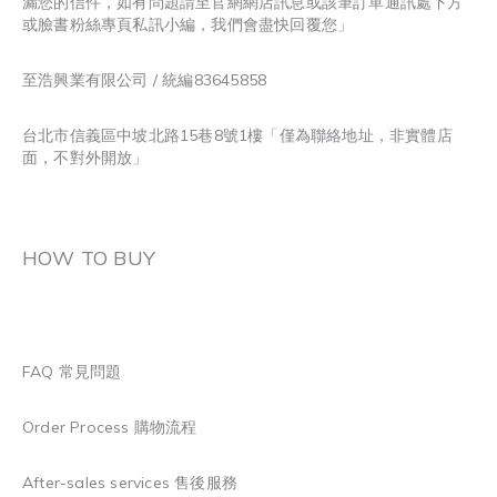
漏您的信件，如有問題請至官網網店訊息或該筆訂單通訊處下方
或臉書粉絲專頁私訊小編，我們會盡快回覆您」
至浩興業有限公司 / 統編83645858
台北市信義區中坡北路15巷8號1樓「僅為聯絡地址，非實體店
面，不對外開放」
HOW TO BUY
FAQ 常見問題
Order Process 購物流程
After-sales services 售後服務