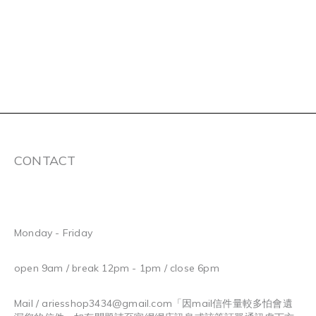
CONTACT
Monday - Friday
open 9am / break 12pm - 1pm / close 6pm
Mail / ariesshop3434@gmail.com
「因mail信件量較多怕會遺