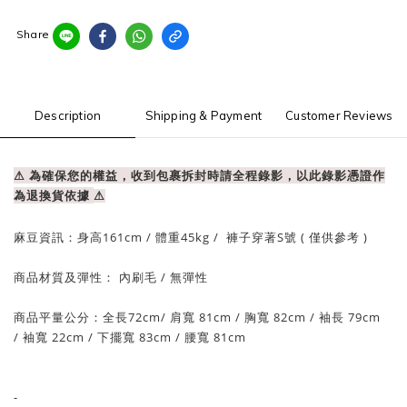
Share
Description
Shipping & Payment
Customer Reviews
⚠ 為確保您的權益，收到包裹拆封時請全程錄影，以此錄影憑證作
為退換貨依據
⚠
麻豆資訊：
身高161cm / 體重
45
kg / 褲子穿著S號 ( 僅供參考 )
商品材質及彈性：
內刷毛
/ 無彈性
商品平量公分：全長72
cm
/ 肩寬 81
cm
/
胸寬 82cm
/
袖長 79cm
/
袖寬 22cm
/
下擺寬 83cm
/
腰
寬 81cm
-