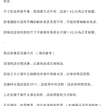
留意。
尺寸皆為單面平量，因測量方式不同，誤差1-3公分爲正常範圍。
因電腦顯示器與手機的解析度及亮度不同，可能與實物略有色差。
因每批追加到貨的尺寸可能會有落差在大慨1-3公分為正常範圍。
-
商品保養及洗滌方式：( 僅供參考 )
深淺色請分開洗滌，以避免造成互相移染。
請放入大小適中之細網洗衣袋中弱速水洗，以保持商品型態。
洗滌時水溫請低於30°C；請使用中性洗劑；請勿長時間浸泡。
上衣及褲子都不太適合烘乾，請採用陰乾方式晾乾。
不可擰扭；如需整燙，請以低溫墊布熨燙。( 針織商品請平放晾乾 )