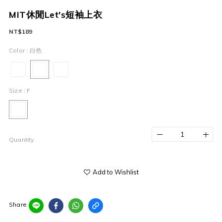
MIT休閒Let's短袖上衣
NT$189
Color
: 白色
Size
: F
Quantity
Add to Wishlist
Share