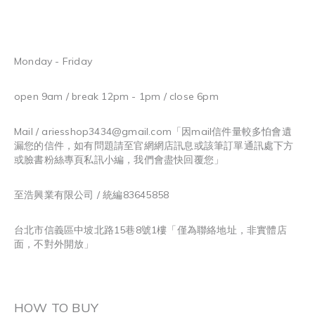
Monday - Friday
open 9am / break 12pm - 1pm / close 6pm
Mail / ariesshop3434@gmail.com
「因mail信件量較多怕會遺
漏您的信件，如有問題請至官網網店訊息或該筆訂單通訊處下方
或臉書粉絲專頁私訊小編，我們會盡快回覆您」
至浩興業有限公司 / 統編83645858
台北市信義區中坡北路15巷8號1樓「僅為聯絡地址，非實體店
面，不對外開放」
HOW TO BUY