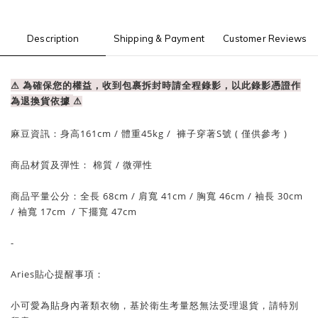
Description
Shipping & Payment
Customer Reviews
⚠ 為確保您的權益，收到包裹拆封時請全程錄影，以此錄影憑證作
為退換貨依據
⚠
麻豆資訊：
身高161cm / 體重
45
kg / 褲子穿著S號 ( 僅供參考 )
商品材質及彈性： 棉質
/ 微
彈性
商品平量公分：全長 68
cm
/ 肩寬 41
cm
/
胸寬 46cm
/
袖長 30cm
/
袖寬 17
cm
/ 下擺
寬 47
cm
-
Aries貼心提醒事項：
小可愛為貼身內著類衣物，基於衛生考量怒無法受理退貨，請特別