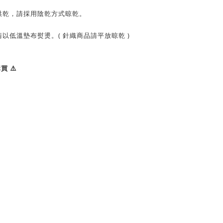
烘乾，請採用陰乾方式晾乾。
以低溫墊布熨燙。( 針織商品請平放晾乾 )
 ⚠️