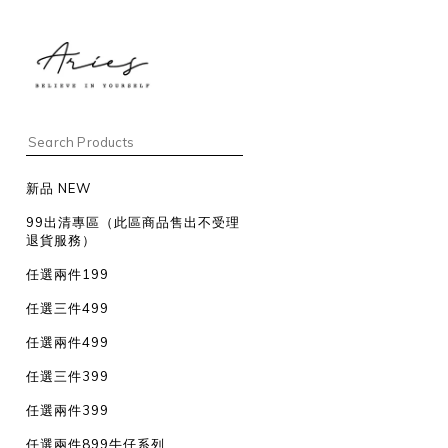
新品 NEW
99出清專區（此區商品售出不受理
退貨服務）
任選兩件199
任選三件499
任選兩件499
任選三件399
任選兩件399
任選兩件899牛仔系列