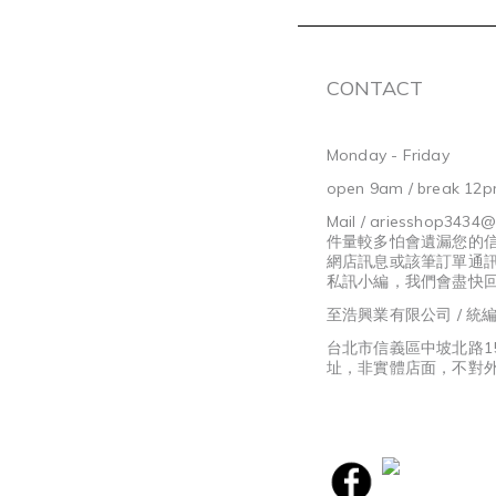
CONTACT
Monday - Friday
open 9am / break 12p
Mail / ariesshop3434
件量較多怕會遺漏您的
網店訊息或該筆訂單通
私訊小編，我們會盡快
至浩興業有限公司 / 統編8
台北市信義區中坡北路1
址，非實體店面，不對