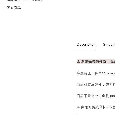
所有商品
Description
Shippi
⚠ 為確保您的權益，
麻豆資訊：
身高161cm 
商品材質及彈性：彈力
商品平量公分：全長 66
⚠️ 內附可拆式罩杯 /
前
-