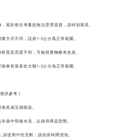
物，基於衛生考量
恕
無法受理退貨，請特別留意。
量方式不同，誤差1-3公分爲正常範圍。
解析度及亮度不同，可能與實物略有色差。
能會有落差在大慨1-3公分為正常範圍。
僅供參考 )
避免造成互相移染。
洗衣袋中弱速水洗，以保持商品型態。
C；請使用中性洗劑；請勿長時間浸泡。