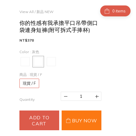
items
View All
/
新品 NEW
你的性感有我承擔平口吊帶側口
袋連身短褲(附可拆式手捧杯)
NT$378
Color
: 灰色
商品
: 現貨 / F
現貨 / F
Quantity
ADD TO
BUY NOW
CART