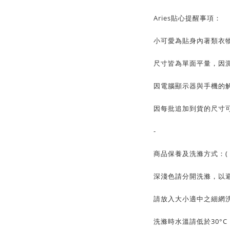
Aries貼心提醒事項：
小可愛為貼身內著類衣
尺寸皆為單面平量，因測
因電腦顯示器與手機的
因每批追加到貨的尺寸可
-
商品保養及洗滌方式：( 
深淺色請分開洗滌，以
請放入大小適中之細網
洗滌時水溫請低於30°