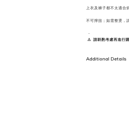
上衣及褲子都不太適合
不可擰扭；如需整燙，請
-
⚠️ 請斟酌考慮再進行購買
Additional Details