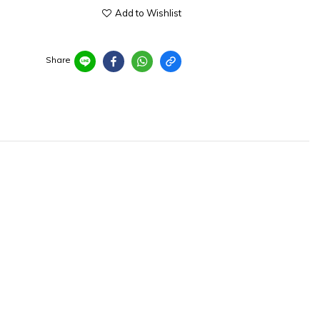
Add to Wishlist
Share
m