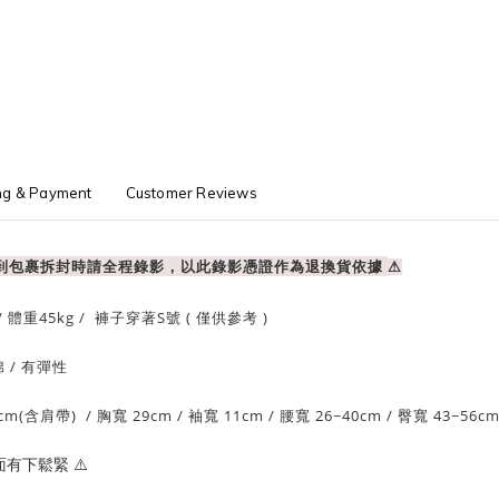
ng & Payment
Customer Reviews
收到包裹拆封時請全程錄影，以此錄影憑證作為退換貨依據
⚠
/ 體重
45
kg / 褲子穿著S號 ( 僅供參考 )
棉
/ 有
彈性
cm(含肩帶)
/
胸寬 29cm
/ 袖
寬 11cm
/ 腰寬 26~40
cm / 臀
寬 43~56c
面有下鬆緊
⚠️