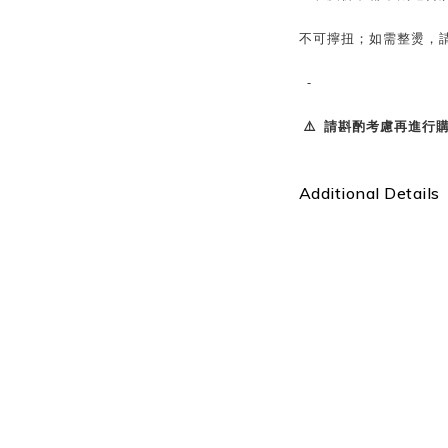
不可擰扭；如需整燙，請
-
⚠️ 請斟酌考慮再進行購買
Additional Details