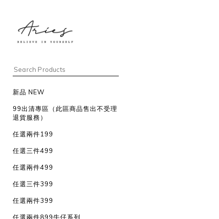
新品 NEW
99出清專區（此區商品售出不受理
退貨服務）
任選兩件199
任選三件499
任選兩件499
任選三件399
任選兩件399
任選兩件899牛仔系列