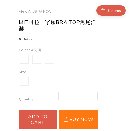
items
View All
/
新品 NEW
MIT可拉一字領BRA TOP魚尾洋
裝
NT$392
Color
: 灰可可
Size
: F
Quantity
ADD TO
BUY NOW
CART