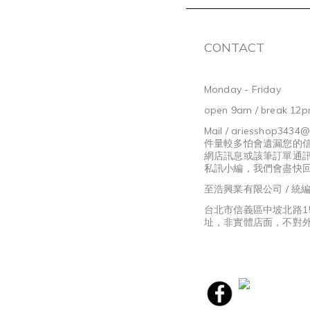
CONTACT
Monday - Friday
open 9am / break 12p
Mail / ariesshop3434
件量較多怕會遺漏您的
網店訊息或該筆訂單通
私訊小編，我們會盡快
至浩興業有限公司 / 統編8
台北市信義區中坡北路1
址，非實體店面，不對