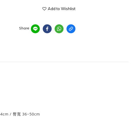
Add to Wishlist
Share
44cm
/ 臀寬 36~50
cm