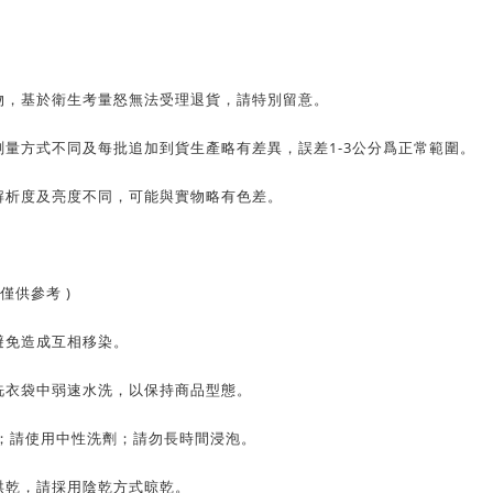
物，基於衛生考量怒無法受理退貨，請特別留意。
量方式不同及每批追加到貨生產略有差異，誤差1-3公分爲正常範圍。
解析度及亮度不同，可能與實物略有色差。
僅供參考 )
避免造成互相移染。
洗衣袋中弱速水洗，以保持商品型態。
C；請使用中性洗劑；請勿長時間浸泡。
烘乾，請採用陰乾方式晾乾。