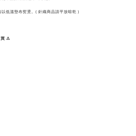
以低溫墊布熨燙。( 針織商品請平放晾乾 )
 ⚠️