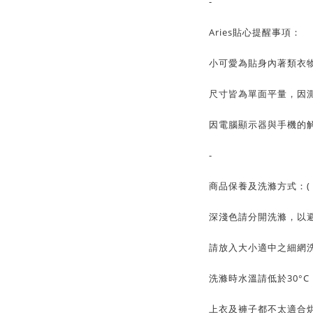
-
Aries貼心提醒事項：
小可愛為貼身內著類衣
尺寸皆為單面平量，因測
因電腦顯示器與手機的
-
商品保養及洗滌方式：( 
深淺色請分開洗滌，以
請放入大小適中之細網
洗滌時水溫請低於30°
上衣及褲子都不太適合