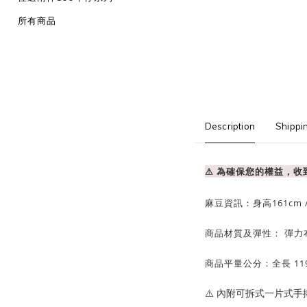
所有商品
Description
Shippi
⚠ 為確保您的權益，
麻豆資訊：
身高161cm 
商品材質及彈性： 彈力
商品平量公分：全長 11
⚠️ 內附可拆式一片式手