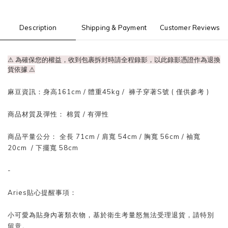
Description
Shipping & Payment
Customer Reviews
⚠ 為確保您的權益，收到包裹拆封時請全程錄影，以此錄影憑證作為退換
貨依據
⚠
麻豆資訊：身高161cm / 體重45kg / 褲子穿著S號 ( 僅供參考 )
商品材質及彈性： 棉質 / 有彈性
商品平量公分： 全長 71cm / 肩寬 54cm / 胸寬 56cm / 袖寬
20cm / 下擺寬 58cm
-
Aries貼心提醒事項：
小可愛為貼身內著類衣物，基於衛生考量怒無法受理退貨，請特別
留意。