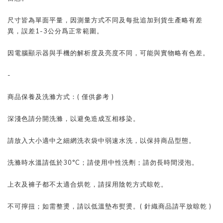
尺寸皆為單面平量，因測量方式不同及每批追加到貨生產略有差
異，誤差1-3公分爲正常範圍。
因電腦顯示器與手機的解析度及亮度不同，可能與實物略有色差。
-
商品保養及洗滌方式：( 僅供參考 )
深淺色請分開洗滌，以避免造成互相移染。
請放入大小適中之細網洗衣袋中弱速水洗，以保持商品型態。
洗滌時水溫請低於30°C；請使用中性洗劑；請勿長時間浸泡。
上衣及褲子都不太適合烘乾，請採用陰乾方式晾乾。
不可擰扭；如需整燙，請以低溫墊布熨燙。( 針織商品請平放晾乾 )