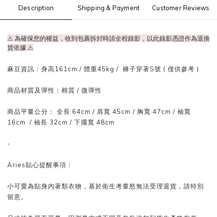
Description
Shipping & Payment
Customer Reviews
⚠ 為確保您的權益，收到包裹拆封時請全程錄影，以此錄影憑證作為退換
貨依據
⚠
麻豆資訊：身高161cm / 體重45kg / 褲子穿著S號 ( 僅供參考 )
商品材質及彈性：棉質 / 微彈性
商品平量公分： 全長 64cm / 肩寬 45cm / 胸寬 47cm / 袖寬
16cm / 袖長 32cm / 下擺寬 48cm
-
Aries貼心提醒事項：
小可愛為貼身內著類衣物，基於衛生考量怒無法受理退貨，請特別
留意。