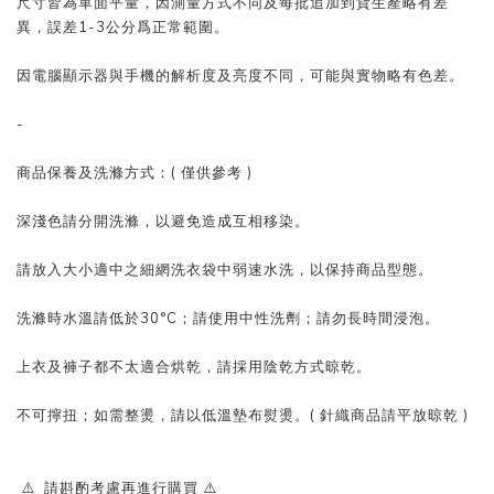
尺寸皆為單面平量，因測量方式不同及每批追加到貨生產略有差
異，誤差1-3公分爲正常範圍。
因電腦顯示器與手機的解析度及亮度不同，可能與實物略有色差。
-
商品保養及洗滌方式：( 僅供參考 )
深淺色請分開洗滌，以避免造成互相移染。
請放入大小適中之細網洗衣袋中弱速水洗，以保持商品型態。
洗滌時水溫請低於30°C；請使用中性洗劑；請勿長時間浸泡。
上衣及褲子都不太適合烘乾，請採用陰乾方式晾乾。
不可擰扭；如需整燙，請以低溫墊布熨燙。( 針織商品請平放晾乾 )
⚠️ 請斟酌考慮再進行購買 ⚠️