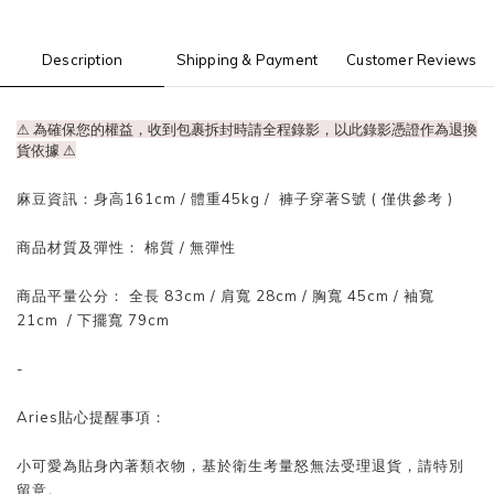
Description
Shipping & Payment
Customer Reviews
⚠ 為確保您的權益，收到包裹拆封時請全程錄影，以此錄影憑證作為退換
貨依據
⚠
麻豆資訊：身高161cm / 體重45kg / 褲子穿著S號 ( 僅供參考 )
商品材質及彈性： 棉質 / 無彈性
商品平量公分： 全長 83cm / 肩寬 28cm / 胸寬 45cm / 袖寬
21cm / 下擺寬 79cm
-
Aries貼心提醒事項：
小可愛為貼身內著類衣物，基於衛生考量怒無法受理退貨，請特別
留意。