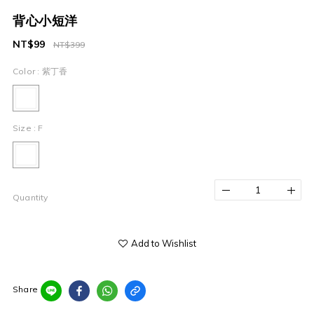
背心小短洋
NT$99
NT$399
Color
: 紫丁香
Size
: F
Quantity
Add to Wishlist
Share