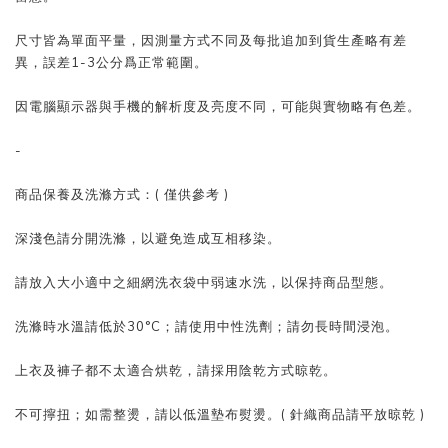
尺寸皆為單面平量，因測量方式不同及每批追加到貨生產略有差
異，誤差1-3公分爲正常範圍。
因電腦顯示器與手機的解析度及亮度不同，可能與實物略有色差。
-
商品保養及洗滌方式：( 僅供參考 )
深淺色請分開洗滌，以避免造成互相移染。
請放入大小適中之細網洗衣袋中弱速水洗，以保持商品型態。
洗滌時水溫請低於30°C；請使用中性洗劑；請勿長時間浸泡。
上衣及褲子都不太適合烘乾，請採用陰乾方式晾乾。
不可擰扭；如需整燙，請以低溫墊布熨燙。( 針織商品請平放晾乾 )