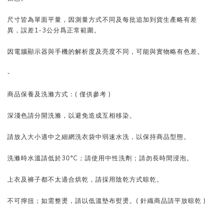
尺寸皆為單面平量，因測量方式不同及每批追加到貨生產略有差
異，誤差1-3公分爲正常範圍。
因電腦顯示器與手機的解析度及亮度不同，可能與實物略有色差。
-
商品保養及洗滌方式：( 僅供參考 )
深淺色請分開洗滌，以避免造成互相移染。
請放入大小適中之細網洗衣袋中弱速水洗，以保持商品型態。
洗滌時水溫請低於30°C；請使用中性洗劑；請勿長時間浸泡。
上衣及褲子都不太適合烘乾，請採用陰乾方式晾乾。
不可擰扭；如需整燙，請以低溫墊布熨燙。( 針織商品請平放晾乾 )