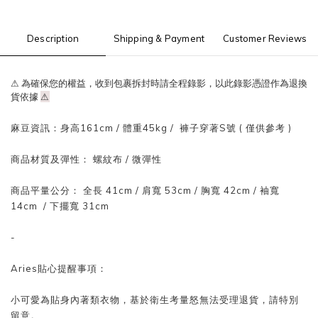
Description
Shipping & Payment
Customer Reviews
⚠ 為確保您的權益，收到包裹拆封時請全程錄影，以此錄影憑證作為退換
貨依據
⚠
麻豆資訊：
身高161cm / 體重
45
kg / 褲子穿著S號 ( 僅供參考 )
商品材質及彈性： 螺紋布
/ 微
彈性
商品平量公分： 全長 41
cm
/ 肩寬 53
cm
/
胸寬 42cm
/
袖寬
14
cm
/ 下擺
寬 31
cm
-
Aries貼心提醒事項：
小可愛為貼身內著類衣物，基於衛生考量怒無法受理退貨，請特別
留意。