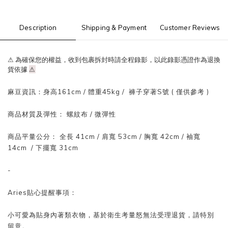
Description
Shipping & Payment
Customer Reviews
⚠ 為確保您的權益，收到包裹拆封時請全程錄影，以此錄影憑證作為退換
貨依據
⚠
麻豆資訊：
身高161cm / 體重
45
kg / 褲子穿著S號 ( 僅供參考 )
商品材質及彈性： 螺紋布
/ 微
彈性
商品平量公分： 全長 41
cm
/ 肩寬 53
cm
/
胸寬 42cm
/
袖寬
14
cm
/ 下擺
寬 31
cm
-
Aries貼心提醒事項：
小可愛為貼身內著類衣物，基於衛生考量怒無法受理退貨，請特別
留意。