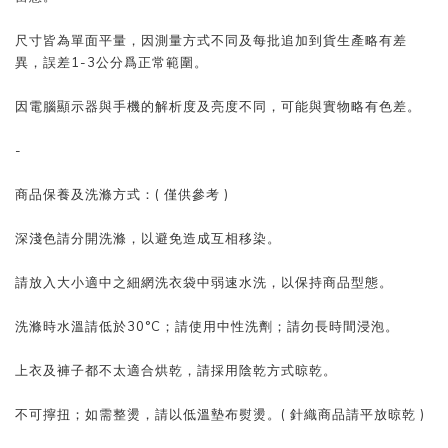
尺寸皆為單面平量，因測量方式不同及每批追加到貨生產略有差
異，誤差1-3公分爲正常範圍。
因電腦顯示器與手機的解析度及亮度不同，可能與實物略有色差。
-
商品保養及洗滌方式：( 僅供參考 )
深淺色請分開洗滌，以避免造成互相移染。
請放入大小適中之細網洗衣袋中弱速水洗，以保持商品型態。
洗滌時水溫請低於30°C；請使用中性洗劑；請勿長時間浸泡。
上衣及褲子都不太適合烘乾，請採用陰乾方式晾乾。
不可擰扭；如需整燙，請以低溫墊布熨燙。( 針織商品請平放晾乾 )