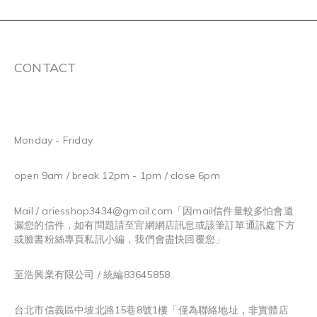
CONTACT
Monday - Friday
open 9am / break 12pm - 1pm / close 6pm
Mail / ariesshop3434@gmail.com
「因mail信件量較多怕會遺
漏您的信件，如有問題請至官網網店訊息或該筆訂單通訊處下方
或臉書粉絲專頁私訊小編，我們會盡快回覆您」
至浩興業有限公司 / 統編83645858
台北市信義區中坡北路15巷8號1樓「僅為聯絡地址，非實體店