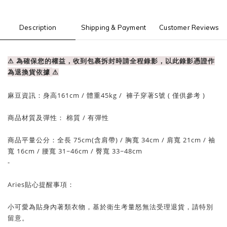
Description
Shipping & Payment
Customer Reviews
⚠ 為確保您的權益，收到包裹拆封時請全程錄影，以此錄影憑證作
為退換貨依據
⚠
麻豆資訊：
身高161cm / 體重
45
kg / 褲子穿著S號 ( 僅供參考 )
商品材質及彈性： 棉質
/ 有
彈性
商品平量公分：全長 75cm(含肩帶)
/
胸寬 34cm
/ 肩
寬 21cm
/
袖
寬 16cm
/ 腰
寬 31~46cm
/ 臀寬 33~48
cm
-
Aries貼心提醒事項：
小可愛為貼身內著類衣物，基於衛生考量怒無法受理退貨，請特別
留意。