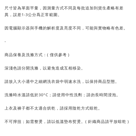
尺寸皆為單面平量，因測量方式不同及每批追加到貨生產略有差
異，誤差1-3公分爲正常範圍。
因電腦顯示器與手機的解析度及亮度不同，可能與實物略有色差。
-
商品保養及洗滌方式：( 僅供參考 )
深淺色請分開洗滌，以避免造成互相移染。
請放入大小適中之細網洗衣袋中弱速水洗，以保持商品型態。
洗滌時水溫請低於30°C；請使用中性洗劑；請勿長時間浸泡。
上衣及褲子都不太適合烘乾，請採用陰乾方式晾乾。
不可擰扭；如需整燙，請以低溫墊布熨燙。( 針織商品請平放晾乾 )