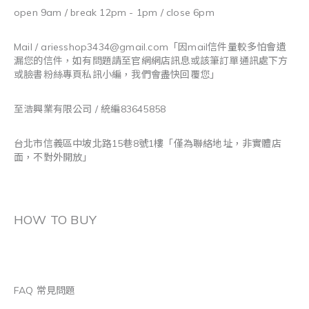
open 9am / break 12pm - 1pm / close 6pm
Mail / ariesshop3434@gmail.com
「因mail信件量較多怕會遺
漏您的信件，如有問題請至官網網店訊息或該筆訂單通訊處下方
或臉書粉絲專頁私訊小編，我們會盡快回覆您」
至浩興業有限公司 / 統編83645858
台北市信義區中坡北路15巷8號1樓「僅為聯絡地址，非實體店
面，不對外開放」
HOW TO BUY
FAQ 常見問題