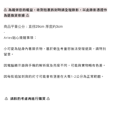
⚠ 為確保您的權益，收到包裹拆封時請全程錄影，以此錄影憑證作
為退換貨依據
⚠
商品平量公分：直徑29cm 厚度約3cm
-
Aries貼心提醒事項：
小可愛為貼身內著類衣物，基於衛生考量怒無法受理退貨，請特別
留意。
因電腦顯示器與手機的解析度及亮度不同，可能與實物略有色差。
因每批追加到貨的尺寸可能會有落差在大慨1-2公分為正常範圍。
⚠️ 請斟酌考慮再進行購買 ⚠️