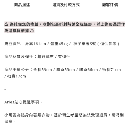
商品描述
送貨及付款方式
顧客評價
⚠ 為確保您的權益，收到包裹拆封時請全程錄影，以此錄影憑證作
為退換貨依據
⚠
麻豆資訊：
身高161cm / 體重
45
kg / 褲子穿著S號 ( 僅供參考 )
商品材質及彈性：粗針織布
/ 有彈性
商品平量公分：全長59cm
/ 肩寬53cm /
胸寬66cm
/
袖長71cm
/
袖寬17cm
-
Aries貼心提醒事項：
小可愛為貼身內著類衣物，基於衛生考量怒無法受理退貨，請特別
留意。