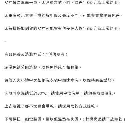
尺寸皆為單面平量，因測量方式不同，誤差1-3公分爲正常範圍。
因電腦顯示器與手機的解析度及亮度不同，可能與實物略有色差。
因每批追加到貨的尺寸可能會有落差在大慨1-3公分為正常範圍。
-
商品保養及洗滌方式：( 僅供參考 )
深淺色請分開洗滌，以避免造成互相移染。
請放入大小適中之細網洗衣袋中弱速水洗，以保持商品型態。
洗滌時水溫請低於30°C；請使用中性洗劑；請勿長時間浸泡。
上衣及褲子都不太適合烘乾，請採用陰乾方式晾乾。
不可擰扭；如需整燙，請以低溫墊布熨燙。( 針織商品請平放晾乾 )