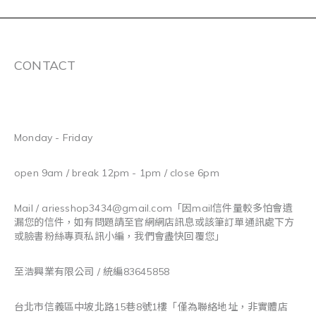
CONTACT
Monday - Friday
open 9am / break 12pm - 1pm / close 6pm
Mail / ariesshop3434@gmail.com
「因mail信件量較多怕會遺
漏您的信件，如有問題請至官網網店訊息或該筆訂單通訊處下方
或臉書粉絲專頁私訊小編，我們會盡快回覆您」
至浩興業有限公司 / 統編83645858
台北市信義區中坡北路15巷8號1樓「僅為聯絡地址，非實體店