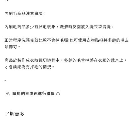
-
內刷毛商品注意事項：
內刷毛商品多少有掉毛現象，洗滌時反面放入洗衣袋清洗，
正常程序洗滌後就比較不會掉毛囉!也可使用衣物黏把將多餘的毛去
除即可。
商品於製作成衣時裁切過程中，多餘的毛會掉落在衣服的裁片上，
才會誤認為有掉毛的情況。
-
⚠️ 請斟酌考慮再進行購買 ⚠️
了解更多