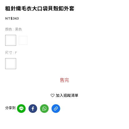
粗針織毛衣大口袋貝殼釦外套
NT$343
顏色
: 黑色
尺寸
: F
售完
加入追蹤清單
分享到