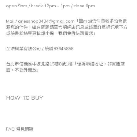
open 9am / break 12pm - 1pm / close 6pm
Mail / ariesshop3434@gmail.com
「因mail信件量較多怕會遺
漏您的信件，如有問題請至官網網店訊息或該筆訂單通訊處下方
或臉書粉絲專頁私訊小編，我們會盡快回覆您」
至浩興業有限公司 / 統編83645858
台北市信義區中坡北路15巷8號1樓「僅為聯絡地址，非實體店
面，不對外開放」
HOW TO BUY
FAQ 常見問題