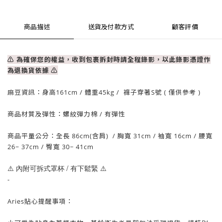
商品描述
送貨及付款方式
顧客評價
⚠ 為確保您的權益，收到包裹拆封時請全程錄影，以此錄影憑證作
為退換貨依據
⚠
麻豆資訊：
身高161cm / 體重
45
kg / 褲子穿著S號 ( 僅供參考 )
商品材質及彈性：螺紋彈力棉
/ 有
彈性
商品平量公分：全長 86cm(含肩)
/
胸寬 31cm
/ 袖
寬 16cm
/ 腰寬
26~
37
cm / 臀
寬 30~ 41cm
⚠️ 內附可拆式罩杯 / 有下鬆緊
⚠️
-
Aries貼心提醒事項：