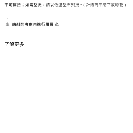
不可擰扭；如需整燙，請以低溫墊布熨燙。( 針織商品請平放晾乾 )
-
⚠️ 請斟酌考慮再進行購買 ⚠️
了解更多