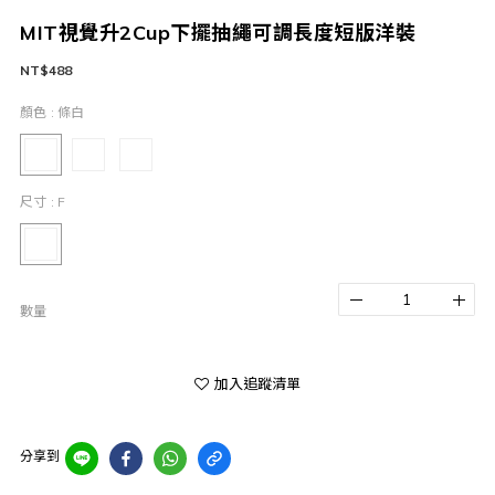
MIT視覺升2Cup下擺抽繩可調長度短版洋裝
NT$488
顏色
: 條白
尺寸
: F
數量
加入追蹤清單
分享到