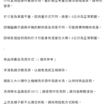
小可愛為貼身內著類衣物，基於衛生考量
恕
無法受理退貨，請特別
留意。
尺寸皆為單面平量，因測量方式不同，誤差1-3公分爲正常範圍。
因電腦顯示器與手機的解析度及亮度不同，可能與實物略有色差。
因每批追加到貨的尺寸可能會有落差在大慨1-3公分為正常範圍。
-
商品保養及洗滌方式：( 僅供參考 )
深淺色請分開洗滌，以避免造成互相移染。
請放入大小適中之細網洗衣袋中弱速水洗，以保持商品型態。
洗滌時水溫請低於30°C；請使用中性洗劑；請勿長時間浸泡。
上衣及褲子都不太適合烘乾，請採用陰乾方式晾乾。