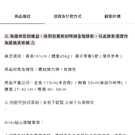
商品描述
送貨及付款方式
顧客評價
⚠ 為確保您的權益，收到包裹拆封時請全程錄影，以此錄影憑證作
為退換貨依據
⚠
麻豆資訊：
身高161cm / 體重
45
kg / 褲子穿著S號 ( 僅供參考 )
商品材質及彈性：螺紋彈力棉
/ 有
彈性
商品平量公分：全長 115cm(未含肩)
/
胸寬 33cm(後自行綁帶)
/
腰寬 27~42
cm / 臀
寬 40~ 58cm
⚠️ 內附可拆式罩杯 / 未有下鬆緊
⚠️
裙子右側開衩
-
Aries貼心提醒事項：