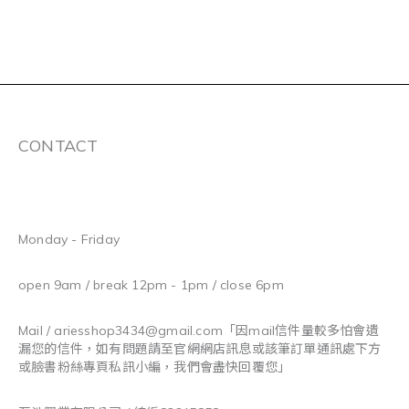
CONTACT
Monday - Friday
open 9am / break 12pm - 1pm / close 6pm
Mail / ariesshop3434@gmail.com
「因mail信件量較多怕會遺
漏您的信件，如有問題請至官網網店訊息或該筆訂單通訊處下方
或臉書粉絲專頁私訊小編，我們會盡快回覆您」