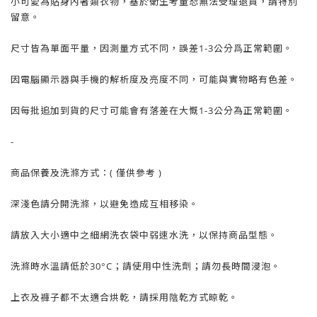
小可愛為貼身內著類衣物，基於衛生考量
恕
無法受理退貨，請特別
留意。
尺寸皆為單面平量，因測量方式不同，誤差1-3公分爲正常範圍。
因電腦顯示器與手機的解析度及亮度不同，可能與實物略有色差。
因每批追加到貨的尺寸可能會有落差在大慨1-3公分為正常範圍。
-
商品保養及洗滌方式：( 僅供參考 )
深淺色請分開洗滌，以避免造成互相移染。
請放入大小適中之細網洗衣袋中弱速水洗，以保持商品型態。
洗滌時水溫請低於30°C；請使用中性洗劑；請勿長時間浸泡。
上衣及褲子都不太適合烘乾，請採用陰乾方式晾乾。