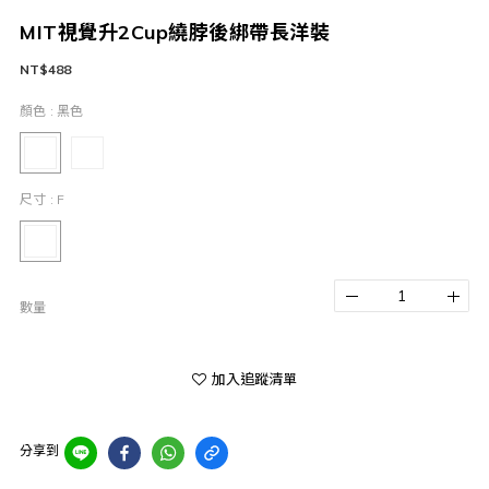
MIT視覺升2Cup繞脖後綁帶長洋裝
NT$488
顏色
: 黑色
尺寸
: F
數量
加入追蹤清單
分享到