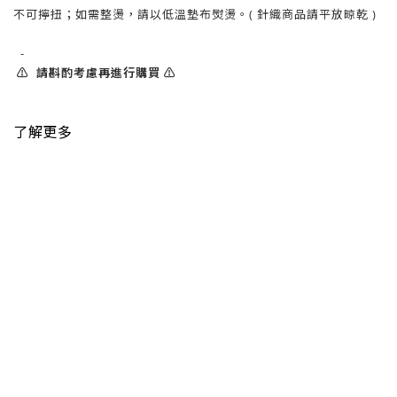
不可擰扭；如需整燙，請以低溫墊布熨燙。( 針織商品請平放晾乾 )
-
⚠️ 請斟酌考慮再進行購買 ⚠️
了解更多