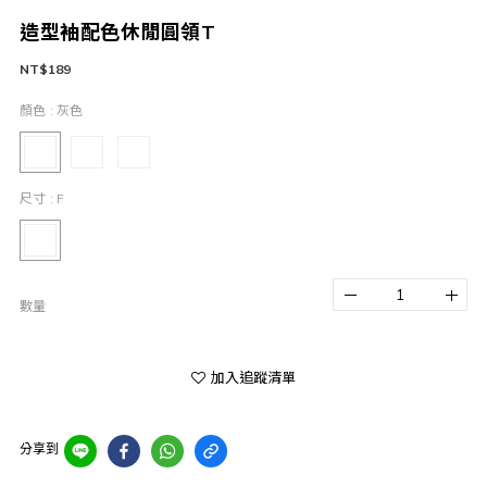
造型袖配色休閒圓領T
NT$189
顏色
: 灰色
尺寸
: F
數量
加入追蹤清單
分享到