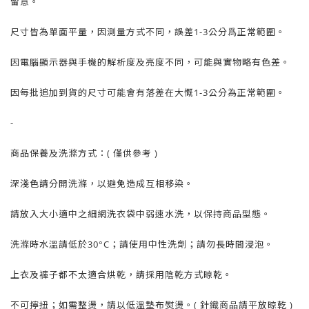
留意。
尺寸皆為單面平量，因測量方式不同，誤差1-3公分爲正常範圍。
因電腦顯示器與手機的解析度及亮度不同，可能與實物略有色差。
因每批追加到貨的尺寸可能會有落差在大慨1-3公分為正常範圍。
-
商品保養及洗滌方式：( 僅供參考 )
深淺色請分開洗滌，以避免造成互相移染。
請放入大小適中之細網洗衣袋中弱速水洗，以保持商品型態。
洗滌時水溫請低於30°C；請使用中性洗劑；請勿長時間浸泡。
上衣及褲子都不太適合烘乾，請採用陰乾方式晾乾。
不可擰扭；如需整燙，請以低溫墊布熨燙。( 針織商品請平放晾乾 )