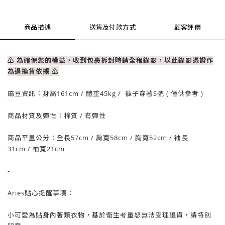
商品描述
送貨及付款方式
顧客評價
⚠ 為確保您的權益，收到包裹拆封時請全程錄影，以此錄影憑證作
為退換貨依據
⚠
麻豆資訊：
身高161cm / 體重
45
kg / 褲子穿著S號 ( 僅供參考 )
商品材質及彈性：棉質
/ 有彈性
商品平量公分：全長57cm
/ 肩寬58cm /
胸寬52cm
/
袖長
31cm
/
袖寬21cm
-
Aries貼心提醒事項：
小可愛為貼身內著類衣物，基於衛生考量怒無法受理退貨，請特別