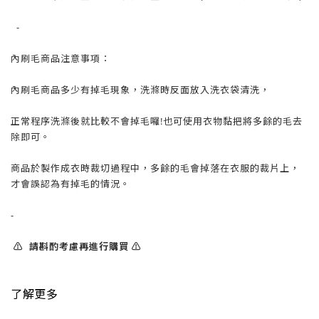
-
內刷毛商品注意事項：
內刷毛商品多少有掉毛現象，洗滌時反面放入洗衣袋清洗，
正常程序洗滌後就比較不會掉毛囉!也可使用衣物黏把將多餘的毛去
除即可。
商品於製作成衣時裁切過程中，多餘的毛會掉落在衣服的裁片上，
才會誤認為有掉毛的情況。
-
⚠️ 請斟酌考慮再進行購買 ⚠️
了解更多