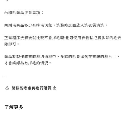
-
內刷毛商品注意事項：
內刷毛商品多少有掉毛現象，洗滌時反面放入洗衣袋清洗，
正常程序洗滌後就比較不會掉毛囉!也可使用衣物黏把將多餘的毛去
除即可。
商品於製作成衣時裁切過程中，多餘的毛會掉落在衣服的裁片上，
才會誤認為有掉毛的情況。
-
⚠️ 請斟酌考慮再進行購買 ⚠️
了解更多