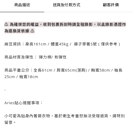
商品描述
送貨及付款方式
顧客評價
⚠ 為確保您的權益，收到包裹拆封時請全程錄影，以此錄影憑證作
為退換貨依據
⚠
麻豆資訊：
身高161cm / 體重
45
kg / 褲子穿著S號 ( 僅供參考 )
商品材質及彈性： 彈力棉
/ 有
彈性
商品平量公分：全長61cm
/ 肩寬65cm(落肩) /
胸寬58cm
/
袖長
25cm
/
袖寬18cm
-
Aries貼心提醒事項：
小可愛為貼身內著類衣物，基於衛生考量怒無法受理退貨，請特別
留意。