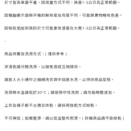
尺寸皆為單面平量，因測量方式不同，誤差1-3公分爲正常範圍。
因電腦顯示器與手機的解析度及亮度不同，可能與實物略有色差。
因每批追加到貨的尺寸可能會有落差在大慨1-3公分為正常範圍。
-
商品保養及洗滌方式：( 僅供參考 )
深淺色請分開洗滌，以避免造成互相移染。
請放入大小適中之細網洗衣袋中弱速水洗，以保持商品型態。
洗滌時水溫請低於30°C；請使用中性洗劑；請勿長時間浸泡。
上衣及褲子都不太適合烘乾，請採用陰乾方式晾乾。
不可擰扭；如需整燙，請以低溫墊布熨燙。( 針織商品請平放晾乾 )