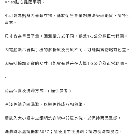
Aries貼心提醒事項：
小可愛為貼身內著類衣物，基於衛生考量怒無法受理退貨，請特別
留意。
尺寸皆為單面平量，因測量方式不同，誤差1-3公分爲正常範圍。
因電腦顯示器與手機的解析度及亮度不同，可能與實物略有色差。
因每批追加到貨的尺寸可能會有落差在大慨1-3公分為正常範圍。
-
商品保養及洗滌方式：( 僅供參考 )
深淺色請分開洗滌，以避免造成互相移染。
請放入大小適中之細網洗衣袋中弱速水洗，以保持商品型態。
洗滌時水溫請低於30°C；請使用中性洗劑；請勿長時間浸泡。