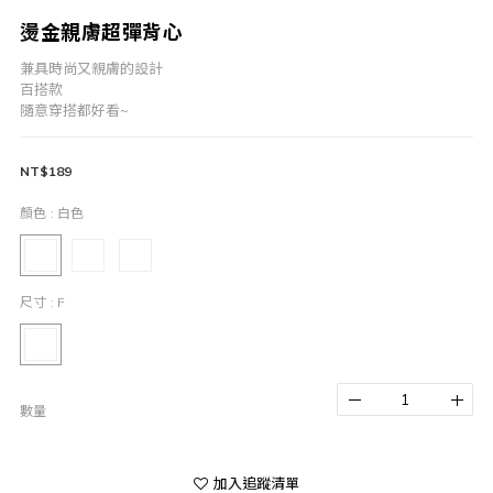
燙金親膚超彈背心
兼具時尚又親膚的設計
百搭款
隨意穿搭都好看~
NT$189
顏色
: 白色
尺寸
: F
數量
加入追蹤清單