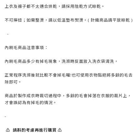
上衣及褲子都不太適合烘乾，請採用陰乾方式晾乾。
不可擰扭；如需整燙，請以低溫墊布熨燙。( 針織商品請平放晾乾 )
-
內刷毛商品注意事項：
內刷毛商品多少有掉毛現象，洗滌時反面放入洗衣袋清洗，
正常程序洗滌後就比較不會掉毛囉!也可使用衣物黏把將多餘的毛去
除即可。
商品於製作成衣時裁切過程中，多餘的毛會掉落在衣服的裁片上，
才會誤認為有掉毛的情況。
-
⚠️ 請斟酌考慮再進行購買 ⚠️