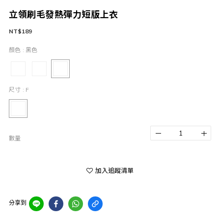
立領刷毛發熱彈力短版上衣
NT$189
顏色
: 黑色
尺寸
: F
數量
加入追蹤清單
分享到