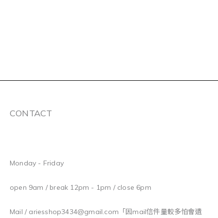
CONTACT
Monday - Friday
open 9am / break 12pm - 1pm / close 6pm
Mail / ariesshop3434@gmail.com
「因mail信件量較多怕會遺