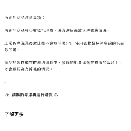
-
內刷毛商品注意事項：
內刷毛商品多少有掉毛現象，洗滌時反面放入洗衣袋清洗，
正常程序洗滌後就比較不會掉毛囉!也可使用衣物黏把將多餘的毛去
除即可。
商品於製作成衣時裁切過程中，多餘的毛會掉落在衣服的裁片上，
才會誤認為有掉毛的情況。
-
⚠️ 請斟酌考慮再進行購買 ⚠️
了解更多