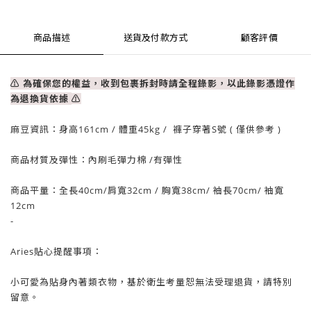
商品描述
送貨及付款方式
顧客評價
⚠ 為確保您的權益，收到包裹拆封時請全程錄影，以此錄影憑證作
為退換貨依據
⚠
麻豆資訊：
身高161cm / 體重
45
kg / 褲子穿著S號 ( 僅供參考 )
商品材質及彈性：內刷毛彈力棉
/有彈性
商品平量：全長40cm
/肩寬32
cm
/
胸
寬38cm
/ 袖長70
cm
/ 袖寬
12
cm
-
Aries貼心提醒事項：
小可愛為貼身內著類衣物，基於衛生考量
恕
無法受理退貨，請特別
留意。