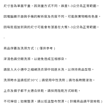
尺寸皆為單面平量，因測量方式不同，誤差1-3公分爲正常範圍。
因電腦顯示器與手機的解析度及亮度不同，可能與實物略有色差。
因每批追加到貨的尺寸可能會有落差在大慨1-3公分為正常範圍。
-
商品保養及洗滌方式：( 僅供參考 )
深淺色請分開洗滌，以避免造成互相移染。
請放入大小適中之細網洗衣袋中弱速水洗，以保持商品型態。
洗滌時水溫請低於30°C；請使用中性洗劑；請勿長時間浸泡。
上衣及褲子都不太適合烘乾，請採用陰乾方式晾乾。
不可擰扭；如需整燙，請以低溫墊布熨燙。( 針織商品請平放晾乾 )