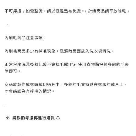
不可擰扭；如需整燙，請以低溫墊布熨燙。( 針織商品請平放晾乾 )
-
內刷毛商品注意事項：
內刷毛商品多少有掉毛現象，洗滌時反面放入洗衣袋清洗，
正常程序洗滌後就比較不會掉毛囉!也可使用衣物黏把將多餘的毛去
除即可。
商品於製作成衣時裁切過程中，多餘的毛會掉落在衣服的裁片上，
才會誤認為有掉毛的情況。
-
⚠️ 請斟酌考慮再進行購買 ⚠️