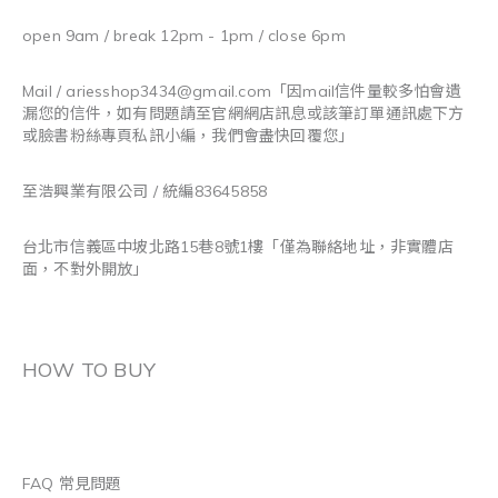
open 9am / break 12pm - 1pm / close 6pm
Mail / ariesshop3434@gmail.com
「因mail信件量較多怕會遺
漏您的信件，如有問題請至官網網店訊息或該筆訂單通訊處下方
或臉書粉絲專頁私訊小編，我們會盡快回覆您」
至浩興業有限公司 / 統編83645858
台北市信義區中坡北路15巷8號1樓「僅為聯絡地址，非實體店
面，不對外開放」
HOW TO BUY
FAQ 常見問題