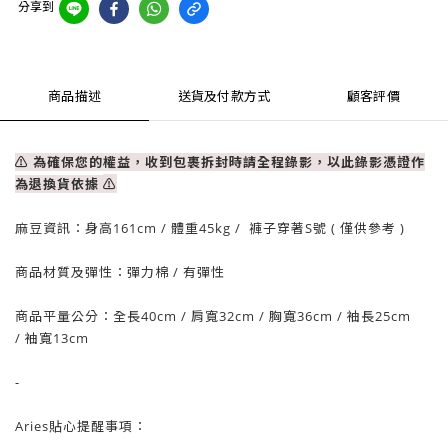
分享到
商品描述
送貨及付款方式
顧客評價
⚠ 為確保您的權益，收到包裹拆封時請全程錄影，以此錄影憑證作
為退換貨依據
⚠
麻豆資訊：
身高161cm / 體重
45
kg / 褲子穿著S號 ( 僅供參考 )
商品材質及彈性：彈力棉
/ 有彈性
商品平量公分：全長40
cm
/ 肩寬32
cm
/
胸寬36cm
/
袖長25cm
/
袖寬13cm
-
Aries貼心提醒事項：