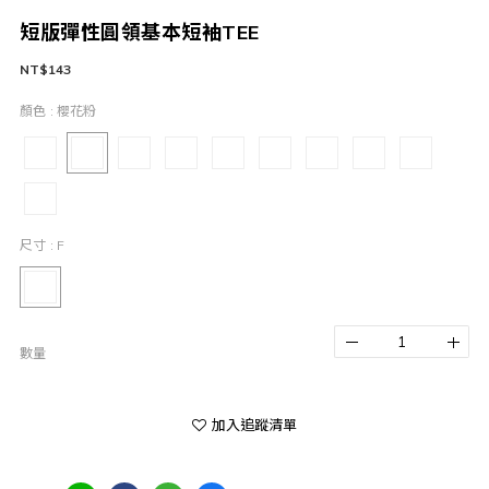
短版彈性圓領基本短袖TEE
NT$143
顏色
: 櫻花粉
尺寸
: F
數量
加入追蹤清單