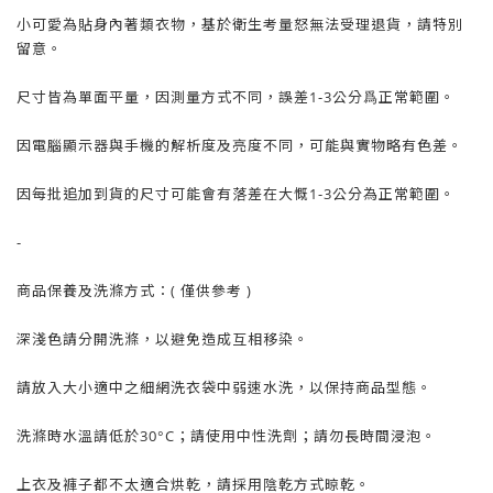
小可愛為貼身內著類衣物，基於衛生考量怒無法受理退貨，請特別
留意。
尺寸皆為單面平量，因測量方式不同，誤差1-3公分爲正常範圍。
因電腦顯示器與手機的解析度及亮度不同，可能與實物略有色差。
因每批追加到貨的尺寸可能會有落差在大慨1-3公分為正常範圍。
-
商品保養及洗滌方式：( 僅供參考 )
深淺色請分開洗滌，以避免造成互相移染。
請放入大小適中之細網洗衣袋中弱速水洗，以保持商品型態。
洗滌時水溫請低於30°C；請使用中性洗劑；請勿長時間浸泡。
上衣及褲子都不太適合烘乾，請採用陰乾方式晾乾。