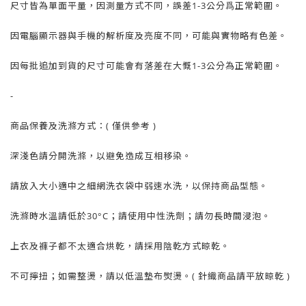
尺寸皆為單面平量，因測量方式不同，誤差1-3公分爲正常範圍。
因電腦顯示器與手機的解析度及亮度不同，可能與實物略有色差。
因每批追加到貨的尺寸可能會有落差在大慨1-3公分為正常範圍。
-
商品保養及洗滌方式：( 僅供參考 )
深淺色請分開洗滌，以避免造成互相移染。
請放入大小適中之細網洗衣袋中弱速水洗，以保持商品型態。
洗滌時水溫請低於30°C；請使用中性洗劑；請勿長時間浸泡。
上衣及褲子都不太適合烘乾，請採用陰乾方式晾乾。
不可擰扭；如需整燙，請以低溫墊布熨燙。( 針織商品請平放晾乾 )