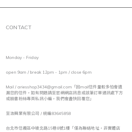
CONTACT
Monday - Friday
open 9am / break 12pm - 1pm / close 6pm
Mail / ariesshop3434@gmail.com
「因mail信件量較多怕會遺
漏您的信件，如有問題請至官網網店訊息或該筆訂單通訊處下方
或臉書粉絲專頁私訊小編，我們會盡快回覆您」
至浩興業有限公司 / 統編83645858
台北市信義區中坡北路15巷8號1樓「僅為聯絡地址，非實體店