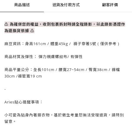
商品描述
送貨及付款方式
顧客評價
⚠ 為確保您的權益，收到包裹拆封時請全程錄影，以此錄影憑證作
為退換貨依據
⚠
麻豆資訊：
身高161cm / 體重
45
kg / 褲子穿著S號 ( 僅供參考 )
商品材質及彈性： 彈力親膚螺紋布
/ 有彈性
商品平量公分：全長101cm
/ 腰寬27~54cm / 臀
寬38cm
/ 褲襠
30
cm
/褲管寬19
cm
-
Aries貼心提醒事項：
小可愛為貼身內著類衣物，基於衛生考量
恕
無法受理退貨，請特別
留意。