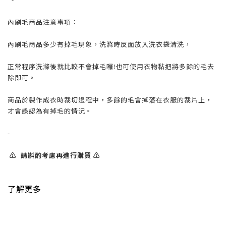
-
內刷毛商品注意事項：
內刷毛商品多少有掉毛現象，洗滌時反面放入洗衣袋清洗，
正常程序洗滌後就比較不會掉毛囉!也可使用衣物黏把將多餘的毛去
除即可。
商品於製作成衣時裁切過程中，多餘的毛會掉落在衣服的裁片上，
才會誤認為有掉毛的情況。
-
⚠️ 請斟酌考慮再進行購買 ⚠️
了解更多