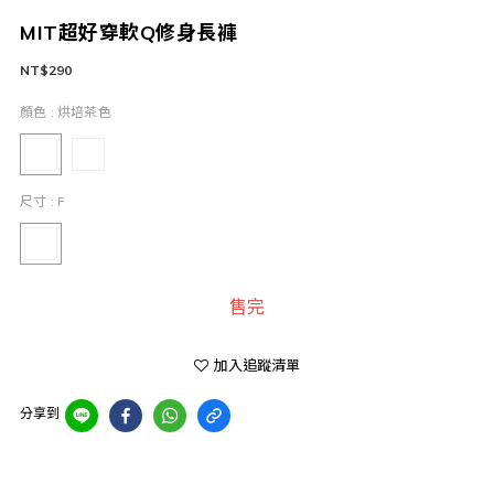
MIT超好穿軟Q修身長褲
NT$290
顏色
: 烘培茶色
尺寸
: F
售完
加入追蹤清單
分享到