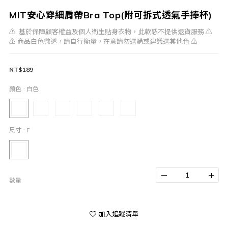
MIT安心穿細肩帶Bra Top(附可拆式透氣手捧杯)
⚠️  基於保障顧客權益及個人衛生貼身衣物，此款恕不提供退貨服務 ⚠️
⚠️ 商品白色微透，請自行衡量，在意請勿選購或建議選其他色 ⚠️
NT$189
顏色
: 白色
尺寸
: F
數量
加入追蹤清單