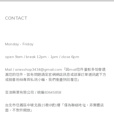
CONTACT
Monday - Friday
open 9am / break 12pm - 1pm / close 6pm
Mail / ariesshop3434@gmail.com
「因mail信件量較多怕會遺
漏您的信件，如有問題請至官網網店訊息或該筆訂單通訊處下方
或臉書粉絲專頁私訊小編，我們會盡快回覆您」
至浩興業有限公司 / 統編83645858
台北市信義區中坡北路15巷8號1樓「僅為聯絡地址，非實體店
面，不對外開放」