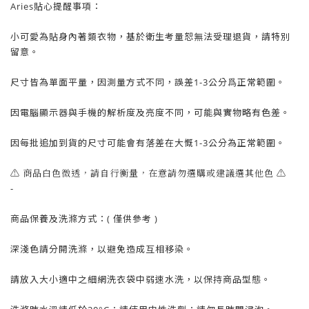
Aries貼心提醒事項：
小可愛為貼身內著類衣物，基於衛生考量
恕
無法受理退貨，請特別
留意。
尺寸皆為單面平量，因測量方式不同，誤差1-3公分爲正常範圍。
因電腦顯示器與手機的解析度及亮度不同，可能與實物略有色差。
因每批追加到貨的尺寸可能會有落差在大慨1-3公分為正常範圍。
⚠️ 商品白色微透，請自行衡量，在意請勿選購或建議選其他色 ⚠️
-
商品保養及洗滌方式：( 僅供參考 )
深淺色請分開洗滌，以避免造成互相移染。
請放入大小適中之細網洗衣袋中弱速水洗，以保持商品型態。