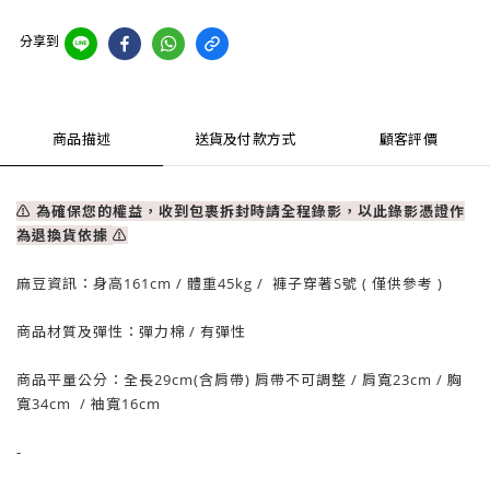
分享到
商品描述
送貨及付款方式
顧客評價
⚠ 為確保您的權益，收到包裹拆封時請全程錄影，以此錄影憑證作
為退換貨依據
⚠
麻豆資訊：
身高161cm / 體重
45
kg / 褲子穿著S號 ( 僅供參考 )
商品材質及彈性：彈力棉
/ 有彈性
商品平量公分：全長29cm
(含肩帶) 肩帶不可調整
/ 肩寬23cm /
胸
寬34cm
/
袖寬16cm
-