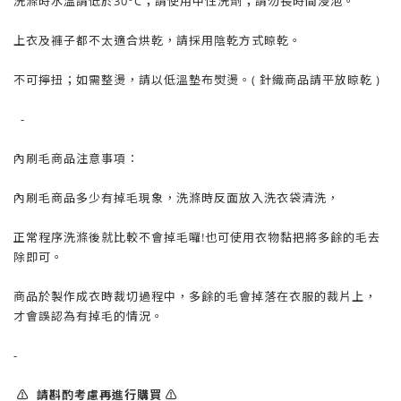
洗滌時水溫請低於30°C；請使用中性洗劑；請勿長時間浸泡。
上衣及褲子都不太適合烘乾，請採用陰乾方式晾乾。
不可擰扭；如需整燙，請以低溫墊布熨燙。( 針織商品請平放晾乾 )
-
內刷毛商品注意事項：
內刷毛商品多少有掉毛現象，洗滌時反面放入洗衣袋清洗，
正常程序洗滌後就比較不會掉毛囉!也可使用衣物黏把將多餘的毛去
除即可。
商品於製作成衣時裁切過程中，多餘的毛會掉落在衣服的裁片上，
才會誤認為有掉毛的情況。
-
⚠️ 請斟酌考慮再進行購買 ⚠️