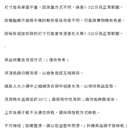
尺寸皆為單面平量，因測量方式不同，誤差1-3公分爲正常範圍。
因電腦顯示器與手機的解析度及亮度不同，可能與實物略有色差。
因每批追加到貨的尺寸可能會有落差在大慨1-3公分為正常範圍。
-
商品保養及洗滌方式：( 僅供參考 )
深淺色請分開洗滌，以避免造成互相移染。
請放入大小適中之細網洗衣袋中弱速水洗，以保持商品型態。
洗滌時水溫請低於30°C；請使用中性洗劑；請勿長時間浸泡。
上衣及褲子都不太適合烘乾，請採用陰乾方式晾乾。
不可擰扭；如需整燙，請以低溫墊布熨燙。( 針織商品請平放晾乾 )