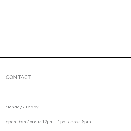
CONTACT
Monday - Friday
open 9am / break 12pm - 1pm / close 6pm