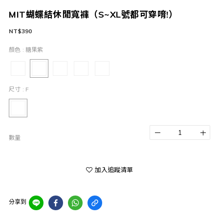
MIT蝴蝶結休閒寬褲（S~XL號都可穿唷!）
NT$390
顏色
: 糖果紫
尺寸
: F
數量
加入追蹤清單
分享到