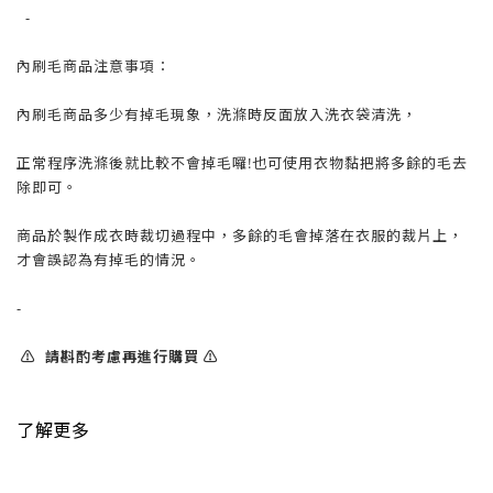
-
內刷毛商品注意事項：
內刷毛商品多少有掉毛現象，洗滌時反面放入洗衣袋清洗，
正常程序洗滌後就比較不會掉毛囉!也可使用衣物黏把將多餘的毛去
除即可。
商品於製作成衣時裁切過程中，多餘的毛會掉落在衣服的裁片上，
才會誤認為有掉毛的情況。
-
⚠️ 請斟酌考慮再進行購買 ⚠️
了解更多