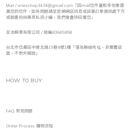
Mail / ariesshop3434@gmail.com
「因mail信件量較多怕會遺
漏您的信件，如有問題請至官網網店訊息或該筆訂單通訊處下方
或臉書粉絲專頁私訊小編，我們會盡快回覆您」
至浩興業有限公司 / 統編83645858
台北市信義區中坡北路15巷8號1樓「僅為聯絡地址，非實體店
面，不對外開放」
HOW TO BUY
FAQ 常見問題
Order Process 購物流程