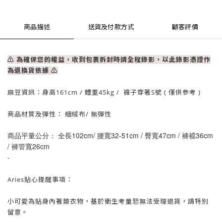
商品描述
送貨及付款方式
顧客評價
⚠ 為確保您的權益，收到包裹拆封時請全程錄影，以此錄影憑證作
為退換貨依據
⚠
麻豆資訊：
身高161cm / 體重
45
kg / 褲子穿著S號 ( 僅供參考 )
商品材質及彈性： 細絨布
/ 無彈性
商品平量公分： 全長102cm/ 腰寬32-51cm / 臀寬47cm / 褲襠36cm
/ 褲管寬26cm
-
Aries貼心提醒事項：
小可愛為貼身內著類衣物，基於衛生考量
恕
無法受理退貨，請特別
留意。