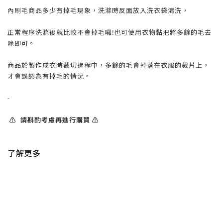
內刷毛商品多少有掉毛現象，洗滌時反面放入洗衣袋清洗，
正常程序洗滌後就比較不會掉毛囉!也可使用衣物黏把將多餘的毛去
除即可。
商品於製作成衣時裁切過程中，多餘的毛會掉落在衣服的裁片上，
才會誤認為有掉毛的情況。
-
⚠️ 請斟酌考慮再進行購買 ⚠️
了解更多