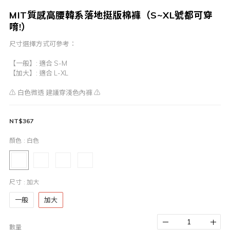
MIT質感高腰韓系落地挺版棉褲（S~XL號都可穿
唷!）
尺寸選擇方式可參考：
【一般】: 適合 S-M
【加大】: 適合 L-XL
⚠️ 白色微透 建議穿淺色內褲 ⚠️
NT$367
顏色
: 白色
尺寸
: 加大
一般
加大
數量