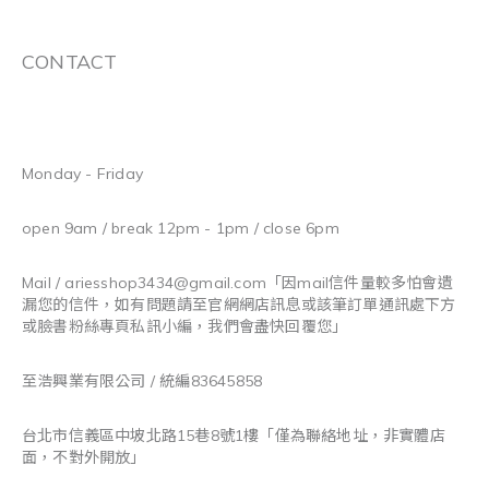
CONTACT
Monday - Friday
open 9am / break 12pm - 1pm / close 6pm
Mail / ariesshop3434@gmail.com
「因mail信件量較多怕會遺
漏您的信件，如有問題請至官網網店訊息或該筆訂單通訊處下方
或臉書粉絲專頁私訊小編，我們會盡快回覆您」
至浩興業有限公司 / 統編83645858
台北市信義區中坡北路15巷8號1樓「僅為聯絡地址，非實體店
面，不對外開放」