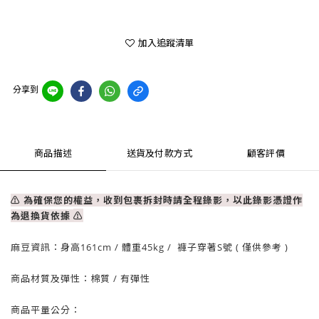
加入追蹤清單
分享到
商品描述
送貨及付款方式
顧客評價
⚠ 為確保您的權益，收到包裹拆封時請全程錄影，以此錄影憑證作
為退換貨依據
⚠
麻豆資訊：
身高161cm / 體重
45
kg / 褲子穿著S號 ( 僅供參考 )
商品材質及彈性：棉質
/ 有彈性
商品平量公分：