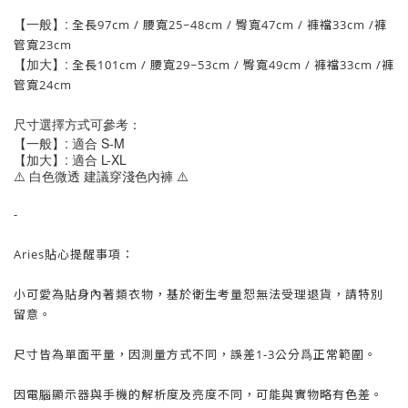
【一般】:
全長97cm
/ 腰寬25~48cm / 臀
寬47cm
/ 褲襠33
cm
/褲
管寬23
cm
【
加大
】:
全長101cm
/ 腰寬29~53cm / 臀
寬49cm
/ 褲襠33
cm
/褲
管寬24
cm
尺寸選擇方式可參考：
【一般】: 適合 S-M
【加大】: 適合 L-XL
⚠️ 白色微透 建議穿淺色內褲 ⚠️
-
Aries貼心提醒事項：
小可愛為貼身內著類衣物，基於衛生考量
恕
無法受理退貨，請特別
留意。
尺寸皆為單面平量，因測量方式不同，誤差1-3公分爲正常範圍。
因電腦顯示器與手機的解析度及亮度不同，可能與實物略有色差。