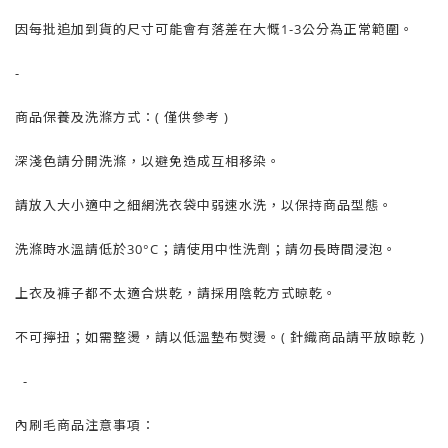
因每批追加到貨的尺寸可能會有落差在大慨1-3公分為正常範圍。
-
商品保養及洗滌方式：( 僅供參考 )
深淺色請分開洗滌，以避免造成互相移染。
請放入大小適中之細網洗衣袋中弱速水洗，以保持商品型態。
洗滌時水溫請低於30°C；請使用中性洗劑；請勿長時間浸泡。
上衣及褲子都不太適合烘乾，請採用陰乾方式晾乾。
不可擰扭；如需整燙，請以低溫墊布熨燙。( 針織商品請平放晾乾 )
-
內刷毛商品注意事項：