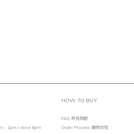
HOW TO BUY
FAQ 常見問題
m - 1pm / close 6pm
Order Process 購物流程