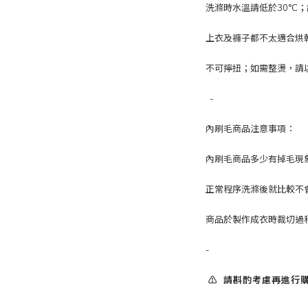
洗滌時水溫請低於30°C
上衣及褲子都不太適合烘
不可擰扭；如需整燙，請以
-
內刷毛商品注意事項：
內刷毛商品多少有掉毛現
正常程序洗滌後就比較不
商品於製作成衣時裁切過
-
⚠️ 請斟酌考慮再進行購