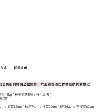
方式
顧客評價
收到包裹拆封時請全程錄影，以此錄影憑證作為退換貨依據
⚠
重45kg / 褲子穿著S號 ( 僅供參考 )
無彈性
cm / 肩寬62cm / 袖長74cm / 袖寬20cm / 臀寬62cm/ 下擺寬62cm