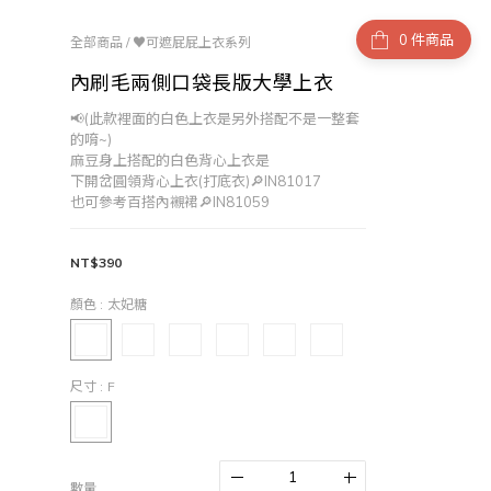
件商品
全部商品
/
♥可遮屁屁上衣系列
內刷毛兩側口袋長版大學上衣
📢(此款裡面的白色上衣是另外搭配不是一整套
的唷~)
麻豆身上搭配的白色背心上衣是
下開岔圓領背心上衣(打底衣)🔎IN81017
也可參考百搭內襯裙🔎IN81059
NT$390
顏色
: 太妃糖
尺寸
: F
數量