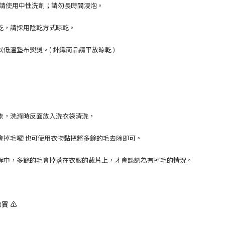
；請使用中性洗劑；請勿長時間浸泡。
乾，請採用陰乾方式晾乾。
低溫墊布熨燙。( 針織商品請平放晾乾 )
象，洗滌時反面放入洗衣袋清洗，
會掉毛囉!也可使用衣物黏把將多餘的毛去除即可。
程中，多餘的毛會掉落在衣服的裁片上，才會誤認為有掉毛的情況。
買 ⚠️