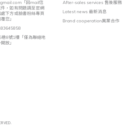
@gmail.com
「因mail信
After-sales services 售後服務
信件，如有問題請至官網
Latest news 最新消息
訊處下方或臉書粉絲專頁
回覆您」
Brand cooperation異業合作
3645858
5巷8號1樓「僅為聯絡地
外開放」
ERVED.