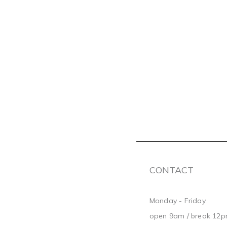
CONTACT
Monday - Friday
open 9am / break 12p