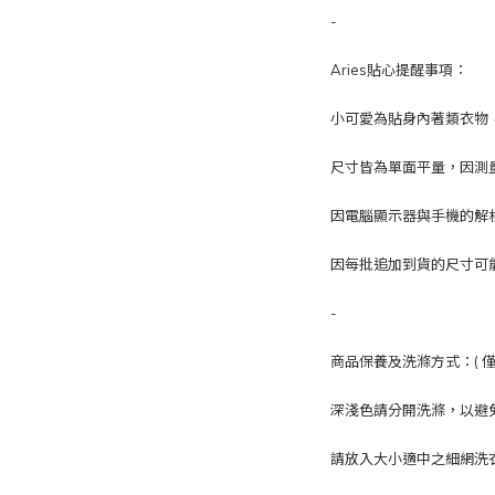
-
Aries貼心提醒事項：
小可愛為貼身內著類衣物
尺寸皆為單面平量，因測
因電腦顯示器與手機的解
因每批追加到貨的尺寸可
-
商品保養及洗滌方式：( 僅
深淺色請分開洗滌，以避
請放入大小適中之細網洗