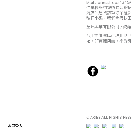
Mail / ariesshop3434
件量較多怕會遺漏您的
網店訊息或該筆訂單通
私訊小編，我們會盡快
至浩興業有限公司 / 統編8
台北市信義區中坡北路1
址，非實體店面，不對
© ARIES ALL RIGHTS RES
會員登入