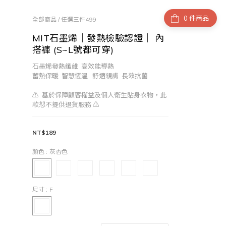
件商品
全部商品
/
任選三件499
MIT石墨烯｜發熱檢驗認證｜ 內
搭褲 (S~L號都可穿)
石墨烯發熱纖維  高效能導熱  
蓄熱保暖  智慧恆溫   舒適親膚  長效抗菌
⚠️  基於保障顧客權益及個人衛生貼身衣物，此
款恕不提供退貨服務 ⚠️
NT$189
顏色
: 灰杏色
尺寸
: F