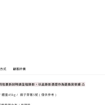
方式
顧客評價
收到包裹拆封時請全程錄影，以此錄影憑證作為退換貨依據
⚠
 體重45kg / 褲子穿著S號 ( 僅供參考 )