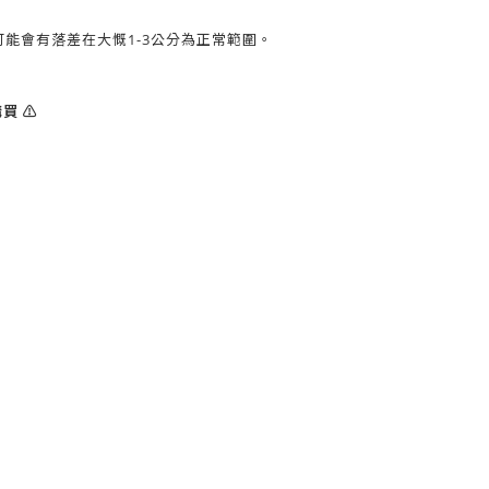
能會有落差在大慨1-3公分為正常範圍。
買 ⚠️