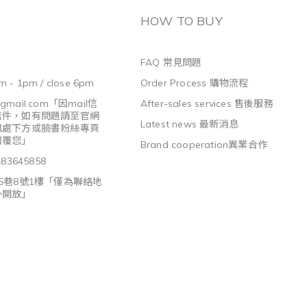
HOW TO BUY
FAQ 常見問題
m - 1pm / close 6pm
Order Process 購物流程
@gmail.com
「因mail信
After-sales services 售後服務
信件，如有問題請至官網
Latest news 最新消息
訊處下方或臉書粉絲專頁
回覆您」
Brand cooperation異業合作
3645858
5巷8號1樓「僅為聯絡地
外開放」