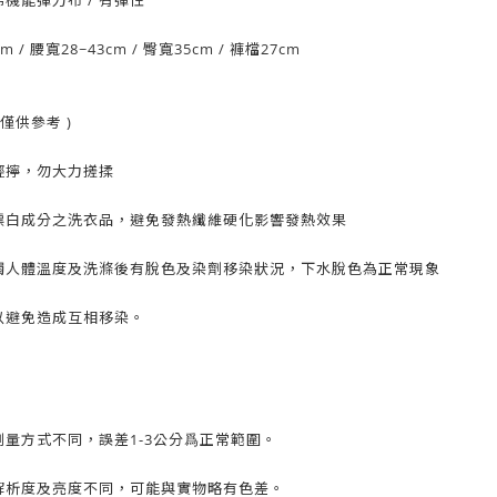
烯機能彈力布
/ 有彈性
cm
/ 腰寬28~43
cm
/ 臀
寬35cm
/ 褲檔27c
m
僅供參考 )
輕擰
，勿大力搓揉
漂白成分之洗衣品
，避免發熱纖維硬化影響發熱效果
觸人體溫度及洗滌後有脫色及染劑移染狀況，下水脫色為正常現象
以避免造成互相移染。
量方式不同，誤差1-3公分爲正常範圍。
解析度及亮度不同，可能與實物略有色差。