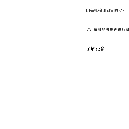
因每批追加到貨的尺寸可
⚠️ 請斟酌考慮再進行購
了解更多