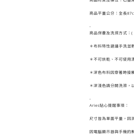
商品材質及彈性：石墨
商品平量公分：全長87
-
商品保養及洗滌方式：( 
＊布料特性建議手洗並
＊不可烘乾、不可使用
＊深色布料因穿著時接
＊深淺色請分開洗滌，
-
Aries貼心提醒事項：
尺寸皆為單面平量，因測
因電腦顯示器與手機的