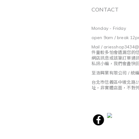
CONTACT
Monday - Friday
open 9am / break 12p
Mail / ariesshop3434
件量較多怕會遺漏您的
網店訊息或該筆訂單通
私訊小編，我們會盡快
至浩興業有限公司 / 統編8
台北市信義區中坡北路1
址，非實體店面，不對