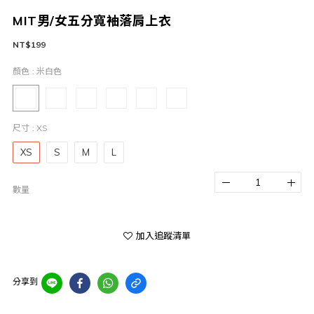
MIT男/女五分寬袖落肩上衣
NT$199
顏色
: 米白色
尺寸
: XS
XS
S
M
L
數量
加入追蹤清單
分享到