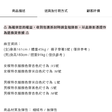
商品描述
送貨及付款方式
顧客評價
⚠ 為確保您的權益，收到包裹拆封時請全程錄影，以此錄影憑證作
為退換貨依據
⚠
麻豆資訊：
(女)
身高161cm / 體重
45
kg / 褲子穿著S號 ( 僅供參考 )
(男)身高183cm / 體重91kg ( 僅供參考 )
女模特衣服顏色
穿
杏色
尺寸為 :XS號
女模特
衣服
顏色
穿米
白色
尺寸為 :M
號
男
模特
衣服
顏色
穿米
白色
尺寸為 :L
號
男
模特
衣服
顏色
穿
黑色
尺寸為 :S
號
男
模特
衣服
顏色
穿杏
色
尺寸為 :M
號
商品材質及彈性： 細絨布
/ 無
彈性