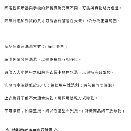
因電腦顯示器與手機的解析度及亮度不同，可能與實物略有色差。
因每批追加到貨的尺寸可能會有落差在大慨1-3公分為正常範圍。
-
商品保養及洗滌方式：( 僅供參考 )
深淺色請分開洗滌，以避免造成互相移染。
請放入大小適中之細網洗衣袋中弱速水洗，以保持商品型態。
洗滌時水溫請低於30°C；請使用中性洗劑；請勿長時間浸泡。
上衣及褲子都不太適合烘乾，請採用陰乾方式晾乾。
不可擰扭；如需整燙，請以低溫墊布熨燙。( 針織商品請平放晾乾 )
⚠️ 請斟酌考慮再進行購買 ⚠️