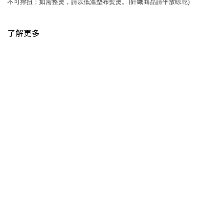
(
不可擰扭
；
如需整燙
，
請以低溫墊布熨燙
。
針織商品請平放晾乾
)
了解更多