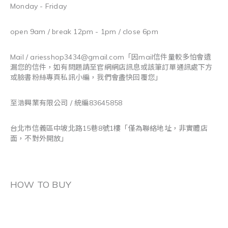
Monday - Friday
open 9am / break 12pm - 1pm / close 6pm
Mail / ariesshop3434@gmail.com
「因mail信件量較多怕會遺
漏您的信件，如有問題請至官網網店訊息或該筆訂單通訊處下方
或臉書粉絲專頁私訊小編，我們會盡快回覆您」
至浩興業有限公司 / 統編83645858
台北市信義區中坡北路15巷8號1樓「僅為聯絡地址，非實體店
面，不對外開放」
HOW TO BUY