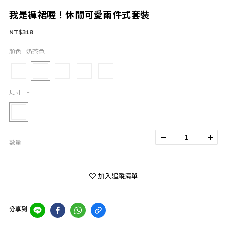
我是褲裙喔！休閒可愛兩件式套裝
NT$318
顏色
: 奶茶色
尺寸
: F
數量
加入追蹤清單
分享到