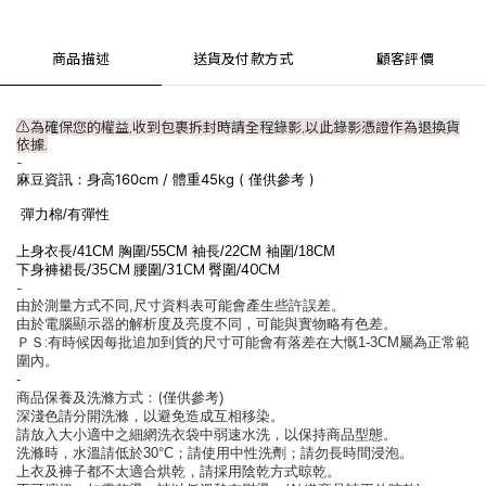
商品描述
送貨及付款方式
顧客評價
⚠為
確保您的權益,收到包裹拆封時請全程錄影,以此錄影憑證作為退換貨
依據.
-
麻豆資訊：身高160cm / 體重45kg ( 僅供參考 )
彈力棉
/
有彈性
上身衣長
/41CM
胸圍
/55CM
袖長
/22CM
袖圍
/18CM
/35CM
/31CM
/40CM
下身褲裙長
腰圍
臀圍
-
由於測量方式不同
,
尺寸資料表可能會產生些許誤差
。
由於電腦顯示器的解析度及亮度不同
，
可能與實物略有色差
。
:
ＰＳ
有時候因每批追加到貨的尺寸可能會有落差在大慨
1-3CM
屬為正常範
圍內
。
-
(
商品保養及洗滌方式
：
僅供參考
)
深淺色請分開洗滌
，
以避免造成互相移染
。
請放入大小適中之細網洗衣袋中弱速水洗
，
以保持商品型態
。
洗滌時
，
水溫請低於
30°C
；
請使用中性洗劑
；
請勿長時間浸泡
。
上衣及褲子都不太適合烘乾
，
請採用陰乾方式晾乾
。