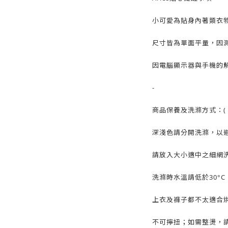
小可愛為貼身內著類衣
尺寸皆為單面平量，因測
因電腦顯示器與手機的
-
商品保養及洗滌方式：( 
深淺色請分開洗滌，以
請放入大小適中之細網
洗滌時水溫請低於30°
上衣及褲子都不太適合
不可擰扭；如需整燙，請