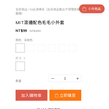
件商品
全部商品
/
99出清專區（此區商品售出不受理退貨
服務）
MIT滾邊配色毛毛小外套
NT$99
NT$499
顏色
: 深綠色
尺寸
: F
數量
加入購物車
立即購買