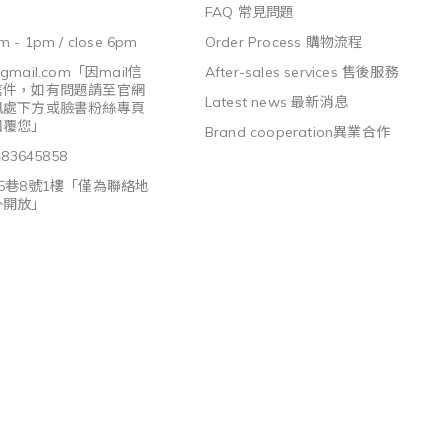
FAQ 常見問題
m - 1pm / close 6pm
Order Process 購物流程
@gmail.com
「因mail信
After-sales services 售後服務
信件，如有問題請至官網
Latest news 最新消息
訊處下方或臉書粉絲專頁
回覆您」
Brand cooperation異業合作
3645858
5巷8號1樓「僅為聯絡地
外開放」