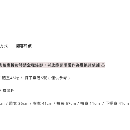
方式
顧客評價
收到包裹拆封時請全程錄影，以此錄影憑證作為退換貨依據
⚠
/ 體重
45
kg / 褲子穿著S號 ( 僅供參考 )
/ 有
彈性
cm
/ 肩寬 36
cm
/
胸寬 41cm
/
袖長 67cm /
袖寬 11
cm
/ 下擺
寬 41
cm