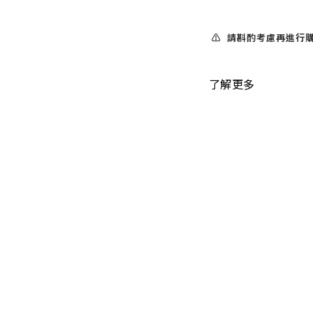
⚠️ 請斟酌考慮再進行購
了解更多