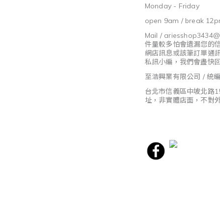
Monday - Friday
open 9am / break 12p
Mail / ariesshop3434
件量較多怕會遺漏您的
網店訊息或該筆訂單通
私訊小編，我們會盡快
至浩興業有限公司 / 統編8
台北市信義區中坡北路1
址，非實體店面，不對