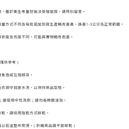
物，基於衛生考量怒無法受理退貨，請特別留意。
量方式不同及每批追加到貨生產略有差異，誤差1-3公分爲正常範圍。
解析度及亮度不同，可能與實物略有色差。
僅供參考 )
避免造成互相移染。
洗衣袋中弱速水洗，以保持商品型態。
C；請使用中性洗劑；請勿長時間浸泡。
烘乾，請採用陰乾方式晾乾。
以低溫墊布熨燙。( 針織商品請平放晾乾 )