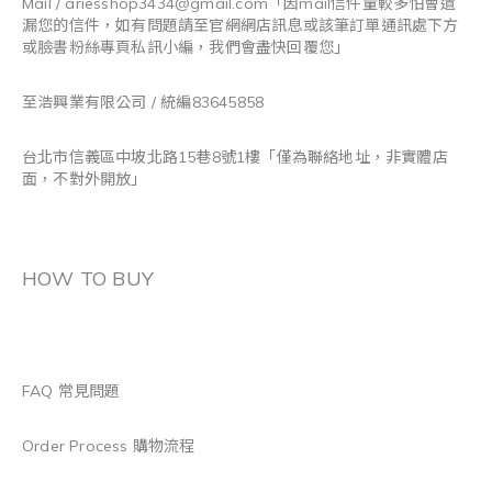
Mail / ariesshop3434@gmail.com
「因mail信件量較多怕會遺
漏您的信件，如有問題請至官網網店訊息或該筆訂單通訊處下方
或臉書粉絲專頁私訊小編，我們會盡快回覆您」
至浩興業有限公司 / 統編83645858
台北市信義區中坡北路15巷8號1樓「僅為聯絡地址，非實體店
面，不對外開放」
HOW TO BUY
FAQ 常見問題
Order Process 購物流程