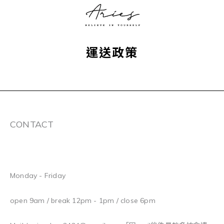
運送政策
CONTACT
Monday - Friday
open 9am / break 12pm - 1pm / close 6pm