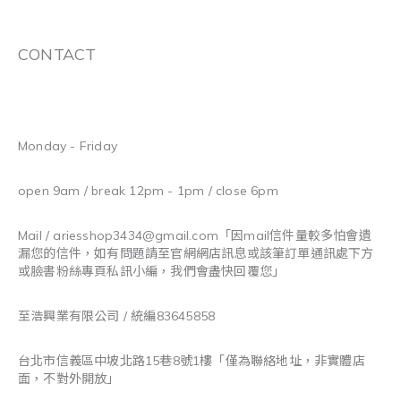
CONTACT
Monday - Friday
open 9am / break 12pm - 1pm / close 6pm
Mail / ariesshop3434@gmail.com
「因mail信件量較多怕會遺
漏您的信件，如有問題請至官網網店訊息或該筆訂單通訊處下方
或臉書粉絲專頁私訊小編，我們會盡快回覆您」
至浩興業有限公司 / 統編83645858
台北市信義區中坡北路15巷8號1樓「僅為聯絡地址，非實體店
面，不對外開放」