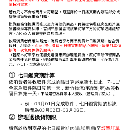
請特別留意。
若有尺寸不合或商品未符期望，可選擇於七日鑑賞期內辦理部分或
整筆退貨後再重新訂購。
換貨服務僅提供瑕疵以及有污漬的商品，再請提供瑕疵商品照片至
臉書粉絲專頁私訊、官網訊息留言或該筆訂單下方的訂單通訊處留
言，ARIES人員會盡速為您處理。
依照消費者保護法規定，消費者享有商品到貨七日鑑賞期 ( 包含例
假日 ) 之權益。
Aries提供會員七日鑑賞期的貼心服務，每筆訂單僅
提供一次免費退貨的服務。
（若原本訂單享有滿額免運優惠因辦理退貨後，原訂單所保留商品
金額未達免運標準，則須補扣原本訂單出貨時的運費，宅配為120
元 / 7-11、全家為80元）
①
七日鑑賞期計算
7-11/
依消費者簽收取件完成的隔日算起至第七日止，
全家
為取件隔日算第一天，新竹物流(宅配到府)為簽收
隔日算第一天
。
，不論是否為買家本人簽收（管理員 / 家人）
03
01
例：
月
日完成取件，七日
鑑賞期的起訖
03
02
03
08
。
~
時間為
月
日
月
日
②
辦理退換貨期限
(
該筆訂單
請您於收到商品的
)至
七日鑑賞期內
非試用期