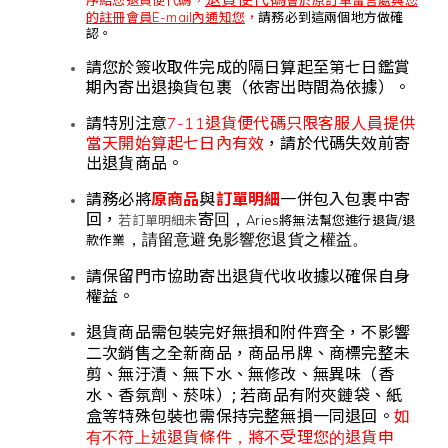
的註冊會員E-mail內通知您
，
請務必到這兩個地方做確
認。
請您於簽收取件完成的隔日算起至第七日鑑賞
期內寄出退換貨包裹（依寄出時間為依據）。
請特別注意
7-11退貨便代碼只限客服人員提供
當天開始算起七日內有效
，請於代碼失效前寄
出退貨商品。
請務必將
與
一併包入包裹中寄
原商品
訂單明細
回
寄回，
，
若訂單明細未
Aries將無法幫您進行退貨/退
，請留意避免影響您退貨之權益。
款作業
請保留門市協助寄出退貨代收收據以確保自身
權益。
退貨商品需包裝完好無損和附件齊全，不影響
二次銷售之全新商品，商品吊牌、商標完整未
剪、無汙漬、無下水、無修改、無異味（香
;
水、香氛劑、菸味）
若商品有附夾鏈袋、紙
如
盒等特殊包裝也需保持完整無損一同退回。
有不符上述退貨條件，將不受理您的退貨申