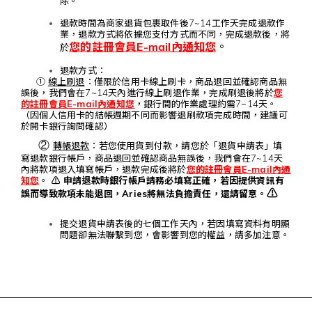
除。
退款時間為商家退貨包裹取件後7~14工作天完成退款作
業，退款方式將依據您支付方式而不同，完成退款後，將
您的註冊會員E-mail內通知您
。
於
退款方式：
①
線上刷退
：僅限於信用卡線上刷卡，商品退回並確認商品無
誤後，我們會在7~14天內進行線上刷退作業，完成刷退後將於
您
的註冊會員E-mail內通知您
，銀行間的作業處理約需7~14天。
（因個人信用卡的結帳週期不同而影響退刷款項完成時間，建議可
於開卡銀行詢問確認）
②
轉帳退款
：若您使用貨到付款，請您於「退貨申請表」填
寫退款銀行帳戶，商品退回並確認商品無誤後，我們會在7~14天
內將款項退入填寫帳戶，退款完成後將於
您的註冊會員E-mail內通
知您
。
⚠ 申請退款時銀行帳戶請務必填寫正確，若因提供資訊有
⚠
誤而導致款項未能退回，Aries將無法負擔責任，還請留意。
提交退貨申請表後的七個工作天內，若因填寫資料有明顯
問題卻無法聯繫到您，會影響到您的權益，請多加注意。