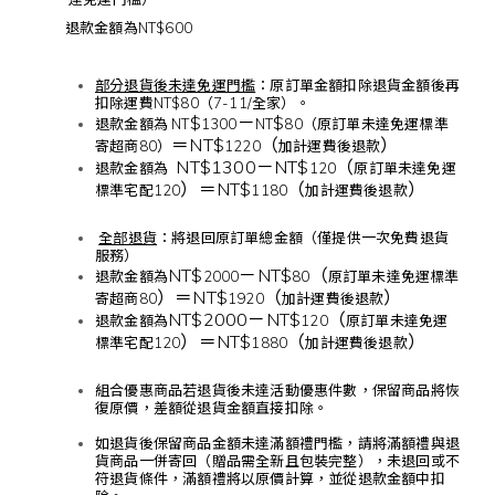
退款金額為NT$600
部分退貨後未達免運門檻
：原訂單金額扣除退貨金額後再
扣除運費NT$80（7-11/全家）。
$
－
$
退款金額為 NT
1300
NT
80（原訂單未達免運標準
＝NT$
（
）
寄超商80）
1220
加計運費後退款
NT
$
1300
－
NT
$
（
退款金額為
120
原訂單未達免運
）
＝NT$
（
）
標準宅配120
1180
加計運費後退款
全部退貨
：將退回原訂單總金額（僅提供一次免費退貨
服務）
NT
$
－
NT
$
（
退款金額為
2000
80
原訂單未達免運標準
）
＝NT$
（
）
寄超商80
1920
加計運費後退款
NT
$
2000
－
NT
$
（
退款金額為
120
原訂單未達免運
）
＝NT$
（
）
標準宅配120
1880
加計運費後退款
組合優惠商品若退貨後未達活動優惠件數，保留商品將恢
復原價，差額從退貨金額直接扣除。
如退貨後保留商品金額未達滿額禮門檻，請將滿額禮與退
貨商品一併寄回（贈品需全新且包裝完整），未退回或不
符退貨條件，滿額禮將以原價計算，並從退款金額中扣