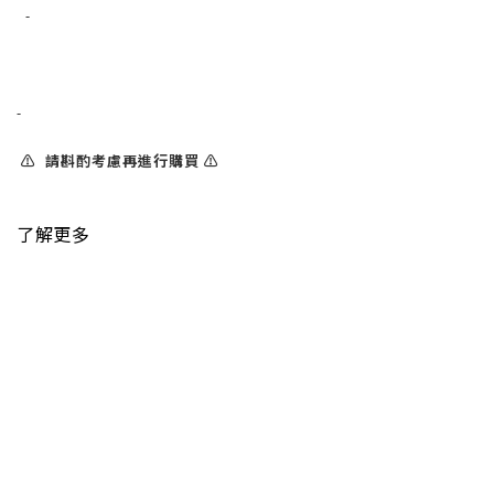
-
-
⚠️ 請斟酌考慮再進行購買 ⚠️
了解更多