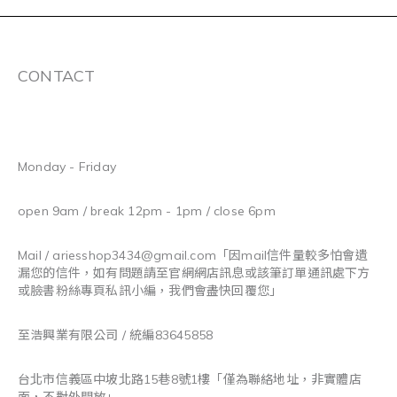
CONTACT
Monday - Friday
open 9am / break 12pm - 1pm / close 6pm
Mail / ariesshop3434@gmail.com
「因mail信件量較多怕會遺
漏您的信件，如有問題請至官網網店訊息或該筆訂單通訊處下方
或臉書粉絲專頁私訊小編，我們會盡快回覆您」
至浩興業有限公司 / 統編83645858
台北市信義區中坡北路15巷8號1樓「僅為聯絡地址，非實體店