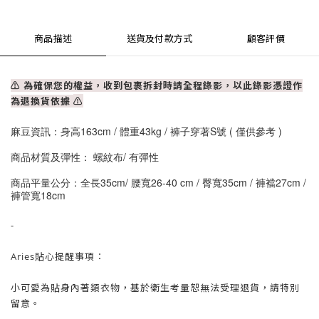
商品描述
送貨及付款方式
顧客評價
⚠ 為確保您的權益，收到包裹拆封時請全程錄影，以此錄影憑證作
為退換貨依據
⚠
麻豆資訊：身高163cm / 體重43kg / 褲子穿著S號 ( 僅供參考 )
商品材質及彈性： 螺紋布/ 有彈性
商品平量公分：全長35cm/ 腰寬26-40 cm / 臀寬35cm / 褲襠27cm /
褲管寬18cm
-
Aries貼心提醒事項：
小可愛為貼身內著類衣物，基於衛生考量
恕
無法受理退貨，請特別
留意。