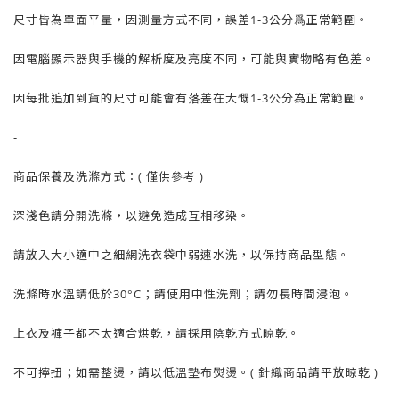
尺寸皆為單面平量，因測量方式不同，誤差1-3公分爲正常範圍。
因電腦顯示器與手機的解析度及亮度不同，可能與實物略有色差。
因每批追加到貨的尺寸可能會有落差在大慨1-3公分為正常範圍。
-
商品保養及洗滌方式：( 僅供參考 )
深淺色請分開洗滌，以避免造成互相移染。
請放入大小適中之細網洗衣袋中弱速水洗，以保持商品型態。
洗滌時水溫請低於30°C；請使用中性洗劑；請勿長時間浸泡。
上衣及褲子都不太適合烘乾，請採用陰乾方式晾乾。
不可擰扭；如需整燙，請以低溫墊布熨燙。( 針織商品請平放晾乾 )