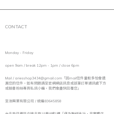
CONTACT
Monday - Friday
open 9am / break 12pm - 1pm / close 6pm
Mail / ariesshop3434@gmail.com
「因mail信件量較多怕會遺
漏您的信件，如有問題請至官網網店訊息或該筆訂單通訊處下方
或臉書粉絲專頁私訊小編，我們會盡快回覆您」
至浩興業有限公司 / 統編83645858
台北市信義區中坡北路15巷8號1樓「僅為聯絡地址，非實體店