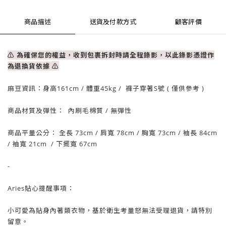
商品描述
送貨及付款方式
顧客評價
⚠ 為確保您的權益，收到包裹拆封時請全程錄影，以此錄影憑證作
為退換貨依據
⚠
麻豆資訊：
身高161cm / 體重
45
kg / 褲子穿著S號 ( 僅供參考 )
商品材質及彈性：
內刷毛棉質
/ 無
彈性
商品平量公分： 全長 73
cm
/ 肩寬 78
cm
/
胸寬 73cm
/
袖長 84cm
/
袖寬 21
cm
/ 下擺
寬 67
cm
-
Aries貼心提醒事項：
小可愛為貼身內著類衣物，基於衛生考量怒無法受理退貨，請特別
留意。