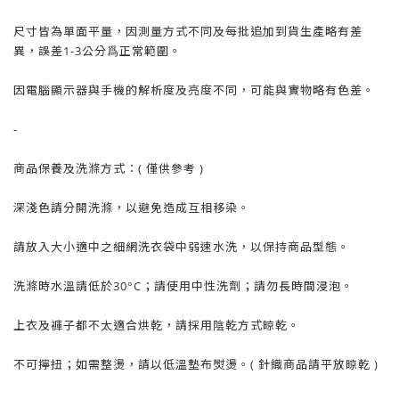
尺寸皆為單面平量，因測量方式不同及每批追加到貨生產略有差
異，誤差1-3公分爲正常範圍。
因電腦顯示器與手機的解析度及亮度不同，可能與實物略有色差。
-
商品保養及洗滌方式：( 僅供參考 )
深淺色請分開洗滌，以避免造成互相移染。
請放入大小適中之細網洗衣袋中弱速水洗，以保持商品型態。
洗滌時水溫請低於30°C；請使用中性洗劑；請勿長時間浸泡。
上衣及褲子都不太適合烘乾，請採用陰乾方式晾乾。
不可擰扭；如需整燙，請以低溫墊布熨燙。( 針織商品請平放晾乾 )