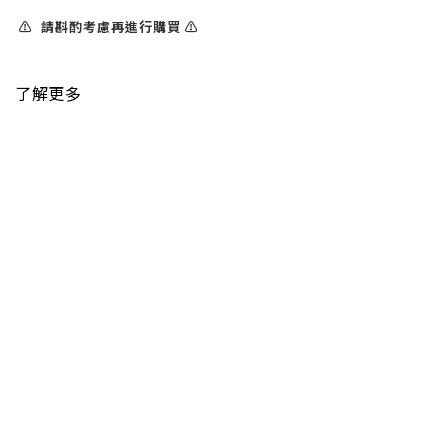
⚠️ 請斟酌考慮再進行購買 ⚠️
了解更多