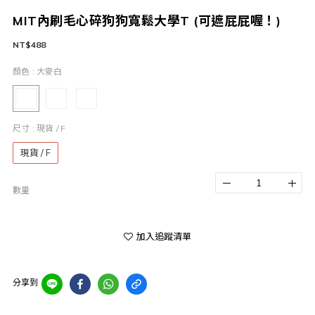
MIT內刷毛心碎狗狗寬鬆大學T (可遮屁屁喔！)
NT$488
顏色
: 大麥白
尺寸
: 現貨 / F
現貨 / F
數量
加入追蹤清單
分享到