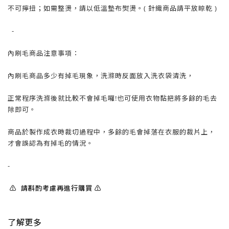
不可擰扭；如需整燙，請以低溫墊布熨燙。( 針織商品請平放晾乾 )
-
內刷毛商品注意事項：
內刷毛商品多少有掉毛現象，洗滌時反面放入洗衣袋清洗，
正常程序洗滌後就比較不會掉毛囉!也可使用衣物黏把將多餘的毛去
除即可。
商品於製作成衣時裁切過程中，多餘的毛會掉落在衣服的裁片上，
才會誤認為有掉毛的情況。
-
⚠️ 請斟酌考慮再進行購買 ⚠️
了解更多