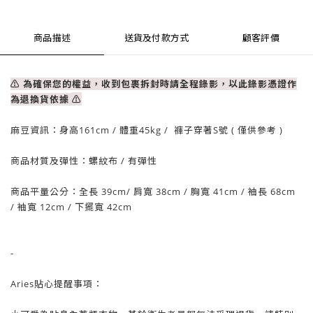
商品描述
送貨及付款方式
顧客評價
⚠ 為確保您的權益，收到包裹拆封時請全程錄影，以此錄影憑證作
為退換貨依據
⚠
麻豆資訊：
身高161cm / 體重
45
kg / 褲子穿著S號 ( 僅供參考 )
商品材質及彈性：螺紋布
/ 有彈性
商品平量公分：全長 39
cm
/ 肩寬 38
cm
/
胸寬 41cm
/
袖長 68cm
/
袖寬 12cm
/
下擺寬 42cm
-
Aries貼心提醒事項：