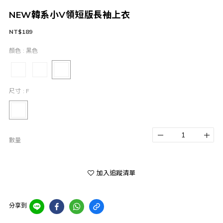
NEW韓系小V領短版長袖上衣
NT$189
顏色
: 黑色
尺寸
: F
數量
加入追蹤清單
分享到