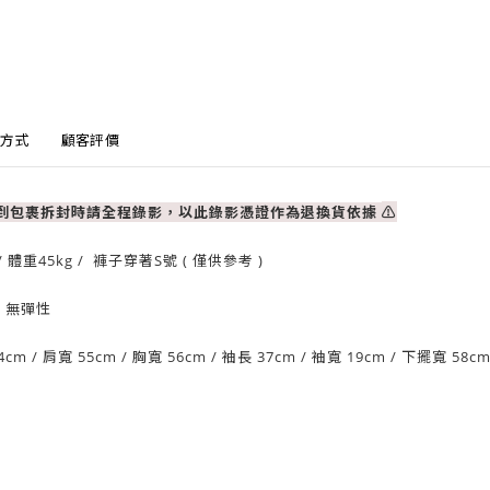
方式
顧客評價
收到包裹拆封時請全程錄影，以此錄影憑證作為退換貨依據
⚠
/ 體重
45
kg / 褲子穿著S號 ( 僅供參考 )
/ 無彈性
4
cm
/ 肩
寬 55cm
/
胸寬 56cm
/
袖長 37cm /
袖寬 19cm
/
下擺寬 58c