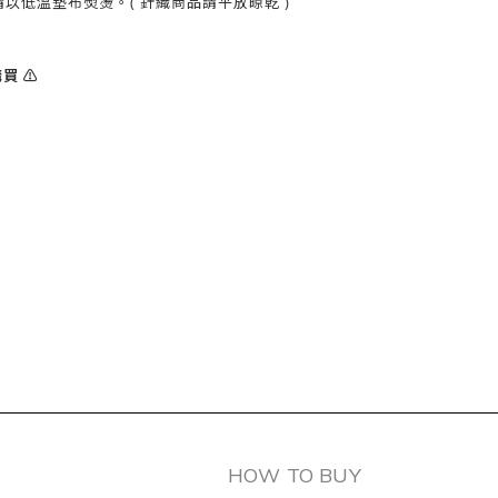
以低溫墊布熨燙。( 針織商品請平放晾乾 )
買 ⚠️
HOW TO BUY