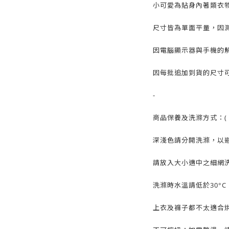
小可愛為貼身內著類衣
尺寸皆為單面平量，因測
因電腦顯示器與手機的
因每批追加到貨的尺寸可
-
商品保養及洗滌方式：( 
深淺色請分開洗滌，以
請放入大小適中之細網
洗滌時水溫請低於30°
上衣及褲子都不太適合