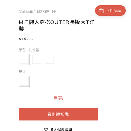
件商品
全部商品
/
任選兩件499
MIT懶人穿搭OUTER長版大T洋
裝
NT$296
顏色
: 孔雀藍
尺寸
: F
售完
貨到通知我
加入追蹤清單