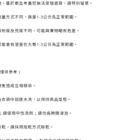
物，基於衛生考量怒無法受理退貨，請特別留意。
量方式不同，誤差1-3公分爲正常範圍。
解析度及亮度不同，可能與實物略有色差。
能會有落差在大慨1-3公分為正常範圍。
僅供參考 )
避免造成互相移染。
洗衣袋中弱速水洗，以保持商品型態。
C；請使用中性洗劑；請勿長時間浸泡。
烘乾，請採用陰乾方式晾乾。