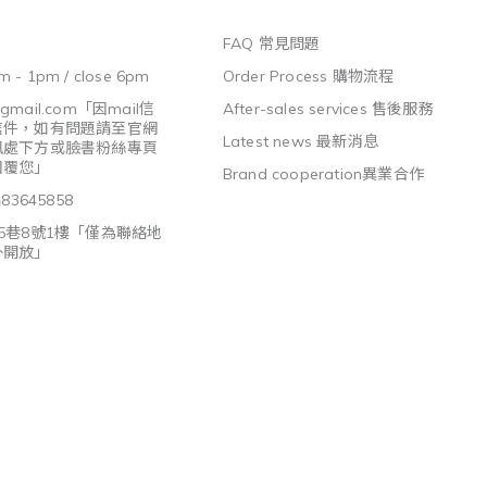
FAQ 常見問題
m - 1pm / close 6pm
Order Process 購物流程
@gmail.com
「因mail信
After-sales services 售後服務
信件，如有問題請至官網
Latest news 最新消息
訊處下方或臉書粉絲專頁
回覆您」
Brand cooperation異業合作
3645858
5巷8號1樓「僅為聯絡地
外開放」