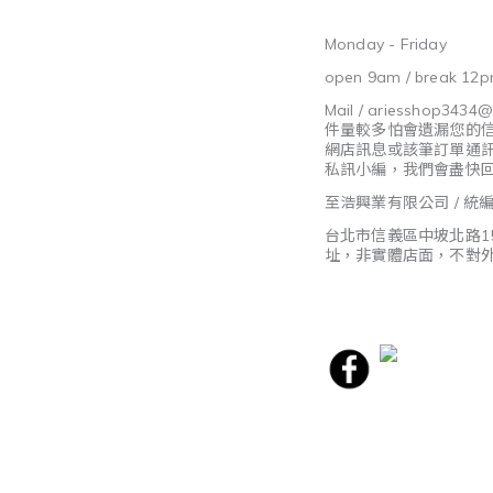
Monday - Friday
open 9am / break 12p
Mail / ariesshop3434
件量較多怕會遺漏您的
網店訊息或該筆訂單通
私訊小編，我們會盡快
至浩興業有限公司 / 統編8
台北市信義區中坡北路1
址，非實體店面，不對