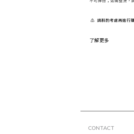
不可擰扭；如需整燙，請
⚠️ 請斟酌考慮再進行購
了解更多
CONTACT